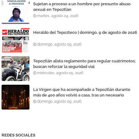
Sujetan a proceso a un hombre por presunto abuso
sexual en Tepoztlán
martes, agosto 04, 2026
Heraldo del Tepozteco | domingo, 9 de agosto de 2026
domingo, agosto 09, 2026
Tepoztlán alista reglamento para regular cuatrimotos;
buscan reforzar la seguridad vial
miércoles, agosto 05, 2026
La Virgen que ha acompañado a Tepoztlán durante
más de 400 años volvió a casa, tras un necesario
proceso de restauración y reparación
domingo, agosto 09, 2026
REDES SOCIALES