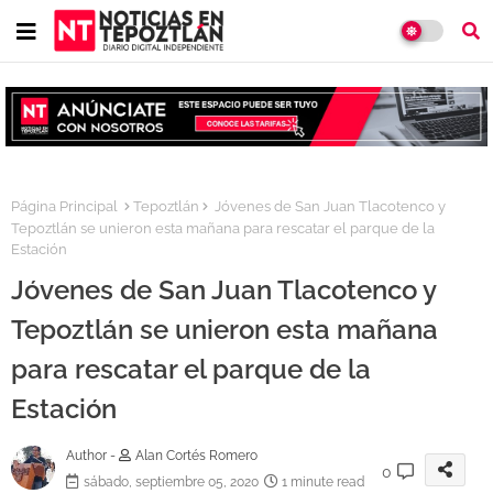
Página Principal
Tepoztlán
Jóvenes de San Juan Tlacotenco y
Tepoztlán se unieron esta mañana para rescatar el parque de la
Estación
Jóvenes de San Juan Tlacotenco y
Tepoztlán se unieron esta mañana
para rescatar el parque de la
Estación
Author -
Alan Cortés Romero
0
sábado, septiembre 05, 2020
1 minute read