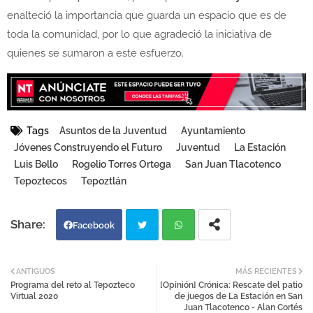
enalteció la importancia que guarda un espacio que es de
toda la comunidad, por lo que agradeció la iniciativa de
quienes se sumaron a este esfuerzo.
Tags
Asuntos de la Juventud
Ayuntamiento
Jóvenes Construyendo el Futuro
Juventud
La Estación
Luis Bello
Rogelio Torres Ortega
San Juan Tlacotenco
Tepoztecos
Tepoztlán
Facebook
Twi
Wh
ANTIGUOS
MÁS RECIENTES
Programa del reto al Tepozteco
[Opinión] Crónica: Rescate del patio
tter
atsa
Virtual 2020
de juegos de La Estación en San
Juan Tlacotenco - Alan Cortés