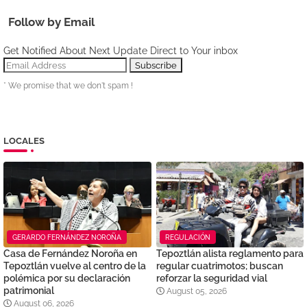
Follow by Email
Get Notified About Next Update Direct to Your inbox
* We promise that we don't spam !
LOCALES
GERARDO FERNÁNDEZ NOROÑA
REGULACIÓN
Casa de Fernández Noroña en
Tepoztlán alista reglamento para
Tepoztlán vuelve al centro de la
regular cuatrimotos; buscan
polémica por su declaración
reforzar la seguridad vial
patrimonial
August 05, 2026
August 06, 2026