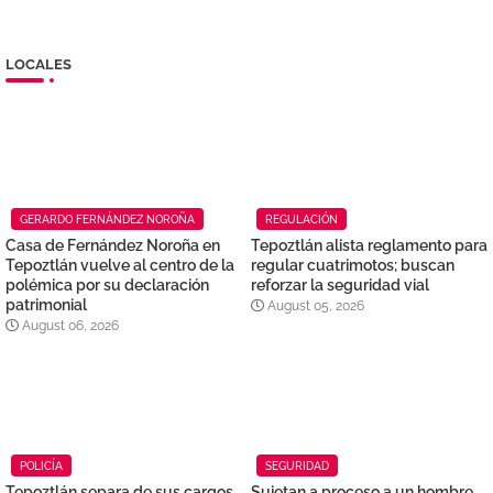
LOCALES
GERARDO FERNÁNDEZ NOROÑA
REGULACIÓN
Casa de Fernández Noroña en
Tepoztlán alista reglamento para
Tepoztlán vuelve al centro de la
regular cuatrimotos; buscan
polémica por su declaración
reforzar la seguridad vial
patrimonial
August 05, 2026
August 06, 2026
POLICÍA
SEGURIDAD
Tepoztlán separa de sus cargos
Sujetan a proceso a un hombre