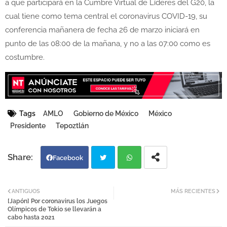
a que participará en la Cumbre Virtual de Líderes del G20, la
cual tiene como tema central el coronavirus COVID-19, su
conferencia mañanera de fecha 26 de marzo iniciará en
punto de las 08:00 de la mañana, y no a las 07:00 como es
costumbre.
Tags
AMLO
Gobierno de México
México
Presidente
Tepoztlán
Facebook
Twi
Wh
ANTIGUOS
MÁS RECIENTES
[Japón] Por coronavirus los Juegos
tter
atsa
Olímpicos de Tokio se llevarán a
cabo hasta 2021
pp