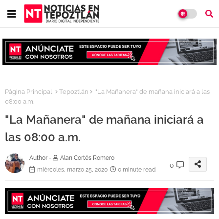
Página Principal
Tepoztlán
"La Mañanera" de mañana iniciará a las
08:00 a.m.
"La Mañanera" de mañana iniciará a
las 08:00 a.m.
Author -
Alan Cortés Romero
0
miércoles, marzo 25, 2020
0 minute read