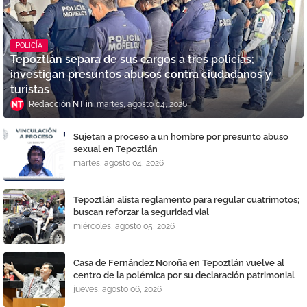
POLICÍA
Tepoztlán separa de sus cargos a tres policías;
investigan presuntos abusos contra ciudadanos y
turistas
Redacción NT
martes, agosto 04, 2026
Sujetan a proceso a un hombre por presunto abuso
sexual en Tepoztlán
martes, agosto 04, 2026
Tepoztlán alista reglamento para regular cuatrimotos;
buscan reforzar la seguridad vial
miércoles, agosto 05, 2026
Casa de Fernández Noroña en Tepoztlán vuelve al
centro de la polémica por su declaración patrimonial
jueves, agosto 06, 2026