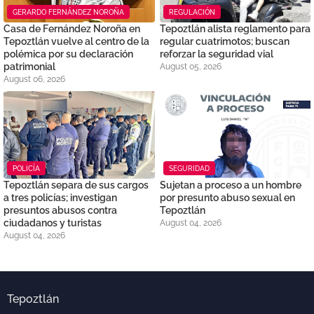
GERARDO FERNÁNDEZ NOROÑA
REGULACIÓN
Casa de Fernández Noroña en
Tepoztlán alista reglamento para
Tepoztlán vuelve al centro de la
regular cuatrimotos; buscan
polémica por su declaración
reforzar la seguridad vial
patrimonial
August 05, 2026
August 06, 2026
POLICÍA
SEGURIDAD
Tepoztlán separa de sus cargos
Sujetan a proceso a un hombre
a tres policías; investigan
por presunto abuso sexual en
presuntos abusos contra
Tepoztlán
ciudadanos y turistas
August 04, 2026
August 04, 2026
Tepoztlán