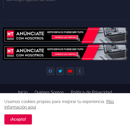
Inicio
Quiénes Somos
Política de Privacidad
Derecho de Réplica
Términos y Condiciones de Uso
Usamos cookies propias para mejorar tu experiencia.
Más
Código de ética
información aquí
Derechos reservados, 2022 -
Premium Blogger Templates
¡Acepto!
Una empresa de
Agencia de Noticias de Tepoztlán