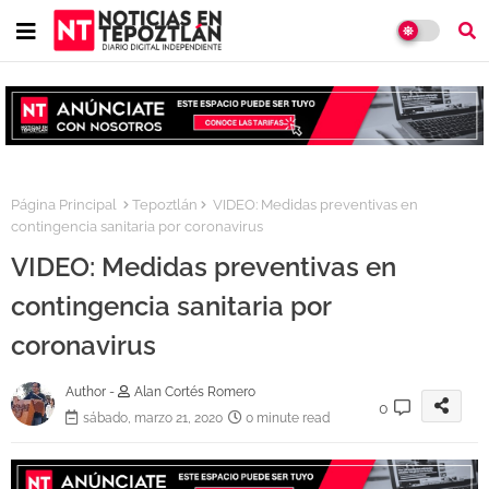
Página Principal
Tepoztlán
VIDEO: Medidas preventivas en
contingencia sanitaria por coronavirus
VIDEO: Medidas preventivas en
contingencia sanitaria por
coronavirus
Author -
Alan Cortés Romero
0
sábado, marzo 21, 2020
0 minute read