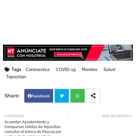
Tags
Coronavirus
COVID-19
Morelos
Salud
Tepoztlán
Facebook
Twi
Wh
ANTIGUOS
MÁS RECIENTES
Acuerdan Ayuntamiento y
tter
atsa
Comparsas Unidas de Tepoztlán
cancelar el brinco de Pascua por