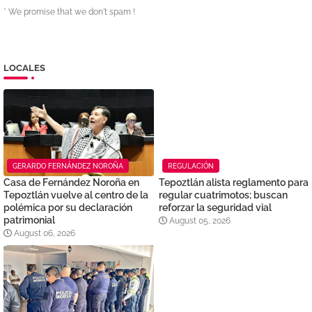
* We promise that we don't spam !
LOCALES
GERARDO FERNÁNDEZ NOROÑA
REGULACIÓN
Casa de Fernández Noroña en
Tepoztlán alista reglamento para
Tepoztlán vuelve al centro de la
regular cuatrimotos; buscan
polémica por su declaración
reforzar la seguridad vial
patrimonial
August 05, 2026
August 06, 2026