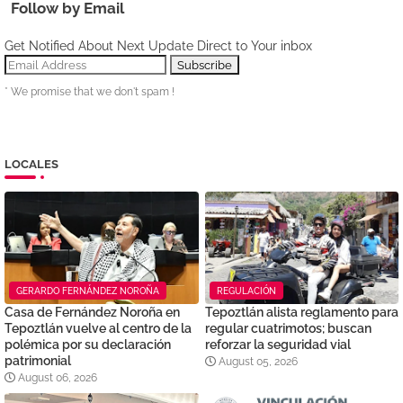
Follow by Email
Get Notified About Next Update Direct to Your inbox
* We promise that we don't spam !
LOCALES
GERARDO FERNÁNDEZ NOROÑA
REGULACIÓN
Casa de Fernández Noroña en
Tepoztlán alista reglamento para
Tepoztlán vuelve al centro de la
regular cuatrimotos; buscan
polémica por su declaración
reforzar la seguridad vial
patrimonial
August 05, 2026
August 06, 2026