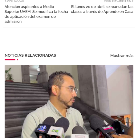
ANTIGUOS
MÁS RECIENTES
Atención aspirantes a Medio
El lunes 20 de abril se reanudan las
tter
atsa
Superior UAEM: Se modifica la fecha
clases a través de Aprende en Casa
de aplicación del examen de
admisiíon
pp
NOTICIAS RELACIONADAS
Mostrar más