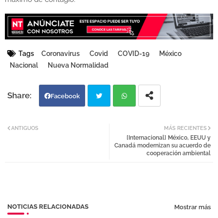
Tags
Coronavirus
Covid
COVID-19
México
Nacional
Nueva Normalidad
Facebook
Twi
Wh
ANTIGUOS
MÁS RECIENTES
[Internacional] México, EEUU y
tter
atsa
Canadá modernizan su acuerdo de
cooperación ambiental
pp
NOTICIAS RELACIONADAS
Mostrar más