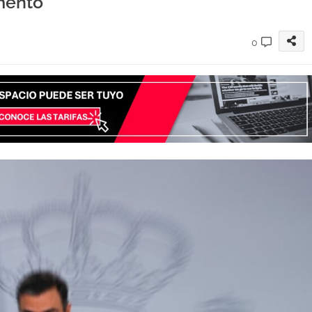
umento
0