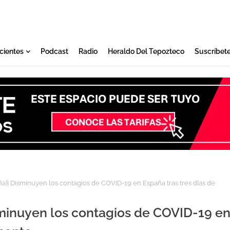
cientes
Podcast
Radio
Heraldo Del Tepozteco
Suscríbet
ña)] Disminuyen los contagios de COVID-19 en España tras tres días de
sminuyen los contagios de COVID-19 e