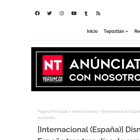
Inicio
Tepoztlán
Re
Página Principal
Internacional
[Internacional (Espa
aumento
[Internacional (España)] Di