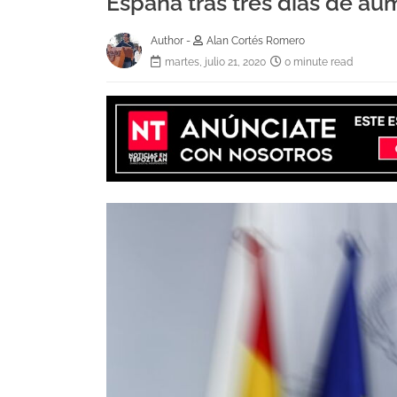
España tras tres días de a
Author -
Alan Cortés Romero
martes, julio 21, 2020
0 minute read