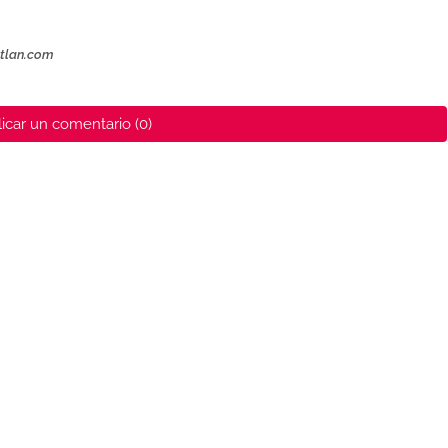
ztlan.com
icar un comentario (0)