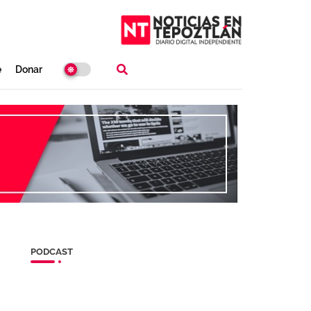
e
Donar
PODCAST
n