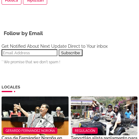
Política
Tepoztlán
Follow by Email
Get Notified About Next Update Direct to Your inbox
* We promise that we don't spam !
LOCALES
GERARDO FERNÁNDEZ NOROÑA
REGULACIÓN
Casa de Fernández Noroña en
Tepoztlán alista reglamento para