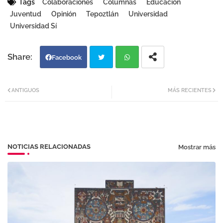
Tags
Colaboraciones
Columnas
Educación
Juventud
Opinión
Tepoztlán
Universidad
Universidad Sí
Facebook
Twi
Wh
ANTIGUOS
MÁS RECIENTES
tter
atsa
pp
NOTICIAS RELACIONADAS
Mostrar más