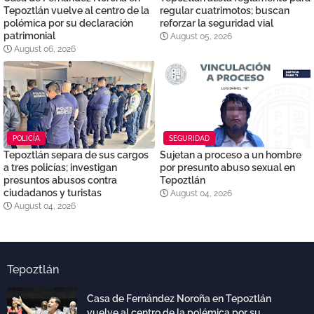
Tepoztlán vuelve al centro de la
regular cuatrimotos; buscan
polémica por su declaración
reforzar la seguridad vial
patrimonial
August 05, 2026
August 06, 2026
POLICÍA
SEGURIDAD
Tepoztlán separa de sus cargos
Sujetan a proceso a un hombre
a tres policías; investigan
por presunto abuso sexual en
presuntos abusos contra
Tepoztlán
ciudadanos y turistas
August 04, 2026
August 04, 2026
Tepoztlán
Casa de Fernández Noroña en Tepoztlán
vuelve al centro de la polémica por su