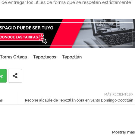
n de entregar los útiles de forma que se respeten estrictamente
 Torres Ortega
Tepoztecos
Tepoztlán
pp
MÁS RECIENTES
as
Recorre alcalde de Tepoztlán obra en Santo Domingo Ocotitlán
Mostrar más