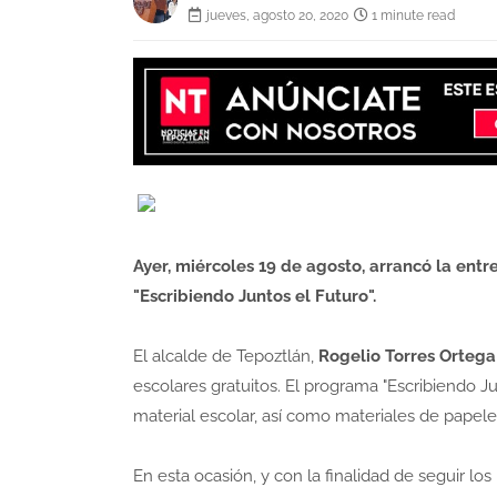
jueves, agosto 20, 2020
1 minute read
Ayer, miércoles 19 de agosto, arrancó la ent
"Escribiendo Juntos el Futuro".
El alcalde de Tepoztlán,
Rogelio Torres Ortega
escolares gratuitos. El programa "Escribiendo J
material escolar, así como materiales de papele
En esta ocasión, y con la finalidad de seguir lo