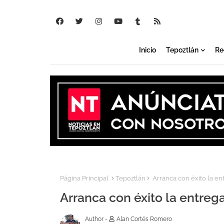
Inicio
Tepoztlán
Re
Página Principal
Tepoztlán
Arranca con éxito la ent
Arranca con éxito la entrega
Author -
Alan Cortés Romero