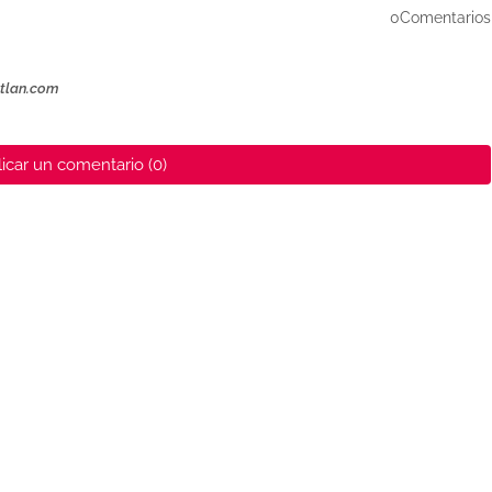
0Comentarios
ztlan.com
icar un comentario (0)