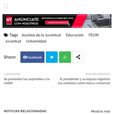
Tags
Asuntos de la Juventud
Educación
FEUM
Juventud
Universidad
Facebook
Twi
Wh
ANTIGUOS
MÁS RECIENTES
Se presentan los aspirantes a la
El presidente y su esposa registran
tter
atsa
UAEM
sus nombres como marca comercial
pp
NOTICIAS RELACIONADAS
Mostrar más