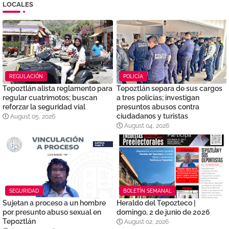
LOCALES
REGULACIÓN
POLICÍA
Tepoztlán alista reglamento para
Tepoztlán separa de sus cargos
regular cuatrimotos; buscan
a tres policías; investigan
reforzar la seguridad vial
presuntos abusos contra
ciudadanos y turistas
August 05, 2026
August 04, 2026
SEGURIDAD
BOLETÍN SEMANAL
Sujetan a proceso a un hombre
Heraldo del Tepozteco |
por presunto abuso sexual en
domingo, 2 de junio de 2026
Tepoztlán
August 02, 2026