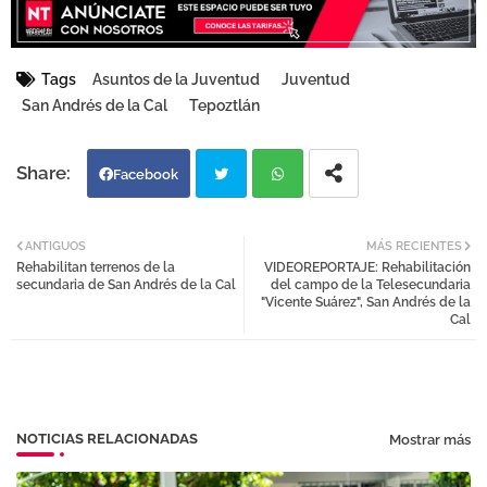
Tags
Asuntos de la Juventud
Juventud
San Andrés de la Cal
Tepoztlán
Facebook
Twi
Wh
ANTIGUOS
MÁS RECIENTES
Rehabilitan terrenos de la
VIDEOREPORTAJE: Rehabilitación
tter
atsa
secundaria de San Andrés de la Cal
del campo de la Telesecundaria
"Vicente Suárez", San Andrés de la
Cal
pp
NOTICIAS RELACIONADAS
Mostrar más