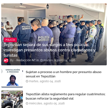
POLICÍA
Tepoztlán separa de sus cargos a tres policías;
investigan presuntos abusos contra ciudadanos y
turistas
Redacción NT
martes, agosto 04, 2026
Sujetan a proceso a un hombre por presunto abuso
sexual en Tepoztlán
martes, agosto 04, 2026
Tepoztlán alista reglamento para regular cuatrimotos;
buscan reforzar la seguridad vial
miércoles, agosto 05, 2026