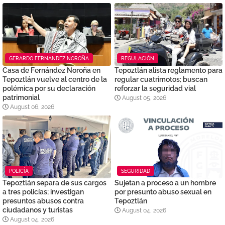
GERARDO FERNÁNDEZ NOROÑA
REGULACIÓN
Casa de Fernández Noroña en
Tepoztlán alista reglamento para
Tepoztlán vuelve al centro de la
regular cuatrimotos; buscan
polémica por su declaración
reforzar la seguridad vial
patrimonial
August 05, 2026
August 06, 2026
POLICÍA
SEGURIDAD
Tepoztlán separa de sus cargos
Sujetan a proceso a un hombre
a tres policías; investigan
por presunto abuso sexual en
presuntos abusos contra
Tepoztlán
ciudadanos y turistas
August 04, 2026
August 04, 2026