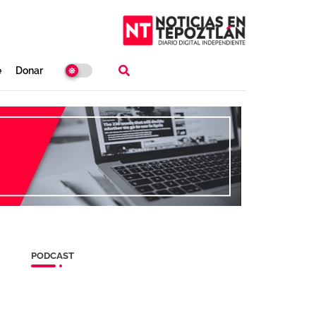
e
Donar
PODCAST