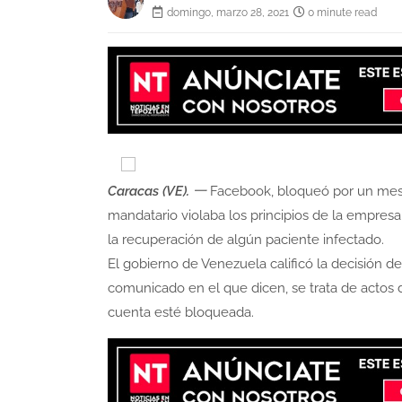
domingo, marzo 28, 2021
0 minute read
Caracas (VE). 一
Facebook, bloqueó por un mes 
mandatario violaba los principios de la empresa
la recuperación de algún paciente infectado.
El gobierno de Venezuela calificó la decisión de
comunicado en el que dicen, se trata de actos 
cuenta esté bloqueada.