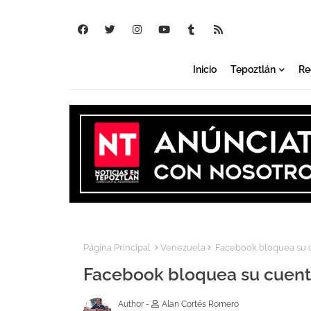
Inicio
Tepoztlán
Re
Página Principal
Venezuela
Facebook bloquea su c
Facebook bloquea su cuent
Author -
Alan Cortés Romero