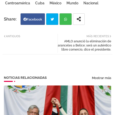
Centroamérica
Cuba
México
Mundo
Nacional
Facebook
Twi
Wh
ANTIGUOS
MÁS RECIENTES
AMLO anunció la eliminación de
tter
atsa
aranceles a Belice; será un auténtico
libre comercio, dice el presidente.
pp
NOTICIAS RELACIONADAS
Mostrar más