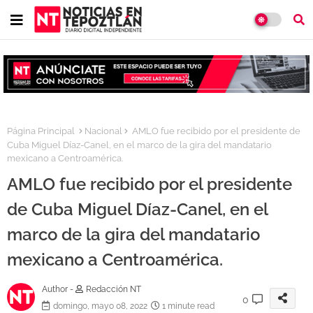
Página Principal
Nacional
AMLO fue recibido por el presidente de
Cuba Miguel Díaz-Canel, en el marco de la gira del mandatario
mexicano a Centroamérica.
AMLO fue recibido por el presidente
de Cuba Miguel Díaz-Canel, en el
marco de la gira del mandatario
mexicano a Centroamérica.
Author -
Redacción NT
0
domingo, mayo 08, 2022
1 minute read