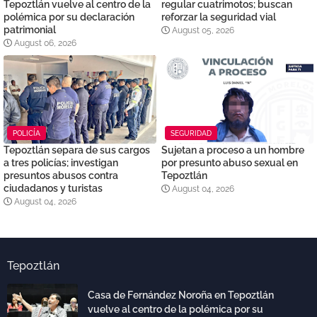
Tepoztlán vuelve al centro de la
regular cuatrimotos; buscan
polémica por su declaración
reforzar la seguridad vial
patrimonial
August 05, 2026
August 06, 2026
POLICÍA
SEGURIDAD
Tepoztlán separa de sus cargos
Sujetan a proceso a un hombre
a tres policías; investigan
por presunto abuso sexual en
presuntos abusos contra
Tepoztlán
ciudadanos y turistas
August 04, 2026
August 04, 2026
Tepoztlán
Casa de Fernández Noroña en Tepoztlán
vuelve al centro de la polémica por su