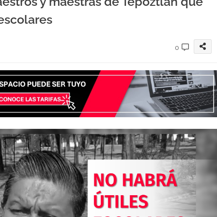
aestros y maestras de Tepoztlán que
escolares
0