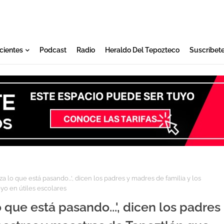
cientes
Podcast
Radio
Heraldo Del Tepozteco
Suscríbet
a lo que está pasando...', dicen los padres y madres de familia y los
o en útiles escolares
 que está pasando...', dicen los padres