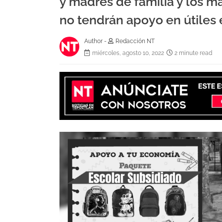
y madres de familia y los m
no tendrán apoyo en útiles 
Author -
Redacción NT
miércoles, agosto 10, 2022
2 minute read