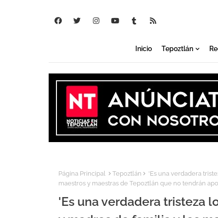
Inicio
Tepoztlán
Re
Página Principal
Tepoztlán
'Es una verdadera tristez
maestros y maestras de Tepoztlán que no tendrán apoy
'Es una verdadera tristeza lo