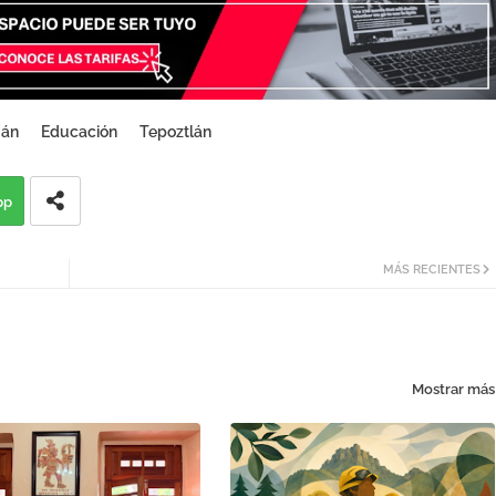
gán
Educación
Tepoztlán
pp
MÁS RECIENTES
Mostrar más