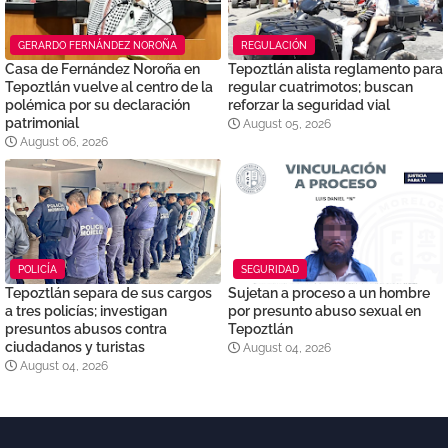
GERARDO FERNÁNDEZ NOROÑA
REGULACIÓN
Casa de Fernández Noroña en
Tepoztlán alista reglamento para
Tepoztlán vuelve al centro de la
regular cuatrimotos; buscan
polémica por su declaración
reforzar la seguridad vial
patrimonial
August 05, 2026
August 06, 2026
POLICÍA
SEGURIDAD
Tepoztlán separa de sus cargos
Sujetan a proceso a un hombre
a tres policías; investigan
por presunto abuso sexual en
presuntos abusos contra
Tepoztlán
ciudadanos y turistas
August 04, 2026
August 04, 2026