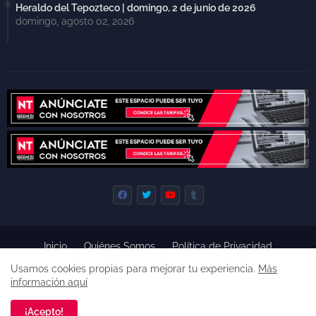
Heraldo del Tepozteco | domingo, 2 de junio de 2026
domingo, agosto 02, 2026
Inicio
Quiénes Somos
Política de Privacidad
Derecho de Réplica
Términos y Condiciones de Uso
Usamos cookies propias para mejorar tu experiencia.
Más
Código de ética
información aquí
Derechos reservados, 2022 -
Premium Blogger Templates
¡Acepto!