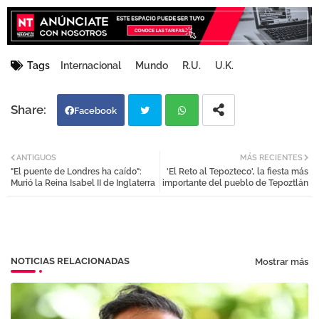
Tags
Internacional
Mundo
R.U.
U.K.
Facebook
Twi
Wh
ANTIGUOS
MÁS RECIENTES
"El puente de Londres ha caído":
'El Reto al Tepozteco', la fiesta más
tter
atsa
Murió la Reina Isabel II de Inglaterra
importante del pueblo de Tepoztlán
pp
NOTICIAS RELACIONADAS
Mostrar más