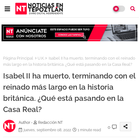
Página Principal
U.K.
Isabel II ha muerto, terminando con el reinado
más largo en la historia británica. ¿Qué está pasando en la Casa Real?
Isabel II ha muerto, terminando con el
reinado más largo en la historia
británica. ¿Qué está pasando en la
Casa Real?
Author -
Redacción NT
0
jueves, septiembre 08, 2022
1 minute read