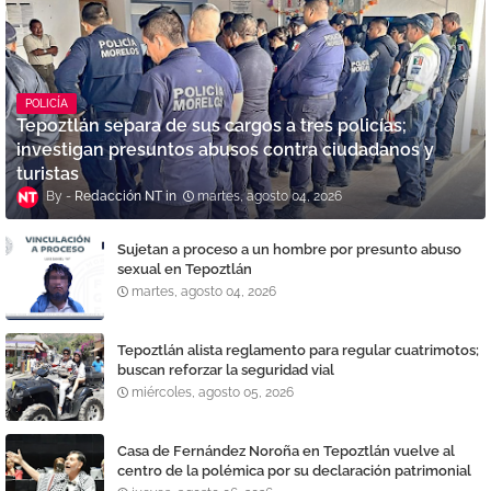
POLICÍA
Tepoztlán separa de sus cargos a tres policías;
investigan presuntos abusos contra ciudadanos y
turistas
Redacción NT
martes, agosto 04, 2026
Sujetan a proceso a un hombre por presunto abuso
sexual en Tepoztlán
martes, agosto 04, 2026
Tepoztlán alista reglamento para regular cuatrimotos;
buscan reforzar la seguridad vial
miércoles, agosto 05, 2026
Casa de Fernández Noroña en Tepoztlán vuelve al
centro de la polémica por su declaración patrimonial