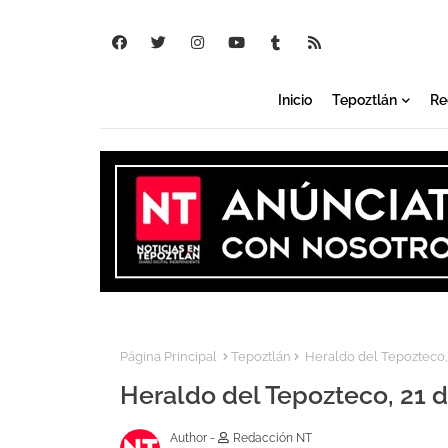
Inicio
Tepoztlán
Re
Página Principal
Tepoztlán
Heraldo del Tepozteco,
Heraldo del Tepozteco, 21 
Author -
Redacción NT