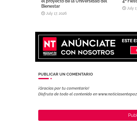
el proyecto de la Universidad del
4ª Fies
Bienestar
July 1
July 17, 2026
PUBLICAR UN COMENTARIO
¡Gracias por tu comentario!
Disfruta de todo el contenido en www.noticiasentepo
Publ