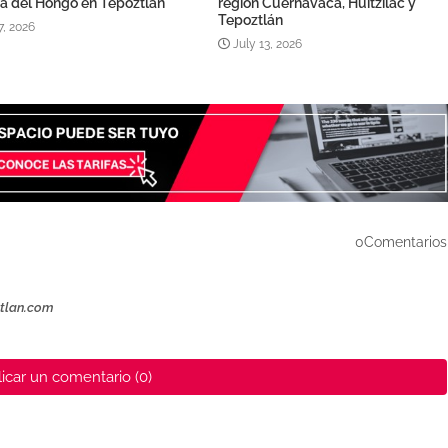
ta del Hongo en Tepoztlán
región Cuernavaca, Huitzilac y
Tepoztlán
7, 2026
July 13, 2026
0Comentarios
ztlan.com
icar un comentario (0)