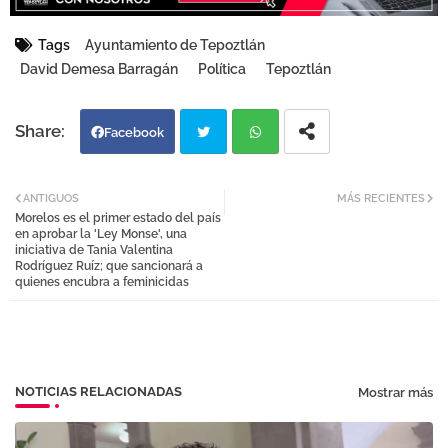
Tags
Ayuntamiento de Tepoztlán
David Demesa Barragán
Política
Tepoztlán
Facebook
Twi
Wh
ANTIGUOS
MÁS RECIENTES
Morelos es el primer estado del país
tter
atsa
en aprobar la 'Ley Monse', una
iniciativa de Tania Valentina
Rodríguez Ruíz; que sancionará a
pp
quienes encubra a feminicidas
NOTICIAS RELACIONADAS
Mostrar más