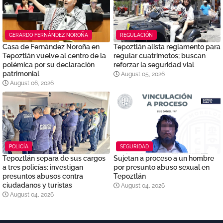
GERARDO FERNÁNDEZ NOROÑA
REGULACIÓN
Casa de Fernández Noroña en
Tepoztlán alista reglamento para
Tepoztlán vuelve al centro de la
regular cuatrimotos; buscan
polémica por su declaración
reforzar la seguridad vial
patrimonial
August 05, 2026
August 06, 2026
POLICÍA
SEGURIDAD
Tepoztlán separa de sus cargos
Sujetan a proceso a un hombre
a tres policías; investigan
por presunto abuso sexual en
presuntos abusos contra
Tepoztlán
ciudadanos y turistas
August 04, 2026
August 04, 2026