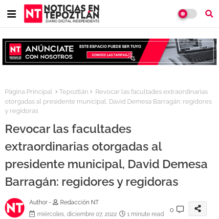
Página Principal
Tepoztlán
Revocar las facultades extraordinarias
otorgadas al presidente municipal, David Demesa Barragán: regidores
y regidoras
Revocar las facultades
extraordinarias otorgadas al
presidente municipal, David Demesa
Barragán: regidores y regidoras
Author -
Redacción NT
0
miércoles, diciembre 07, 2022
1 minute read