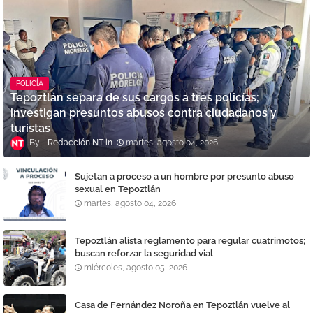
POLICÍA
Tepoztlán separa de sus cargos a tres policías;
investigan presuntos abusos contra ciudadanos y
turistas
Redacción NT
martes, agosto 04, 2026
Sujetan a proceso a un hombre por presunto abuso
sexual en Tepoztlán
martes, agosto 04, 2026
Tepoztlán alista reglamento para regular cuatrimotos;
buscan reforzar la seguridad vial
miércoles, agosto 05, 2026
Casa de Fernández Noroña en Tepoztlán vuelve al