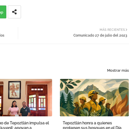
pp
MÁS RECIENTES
dos
Comunicado 27 de julio del 2023
Mostrar más
o de Tepoztlán impulsa el
Tepoztlán honra a quienes
 juvenil; apoyan a
protegen sus bosques en el Día