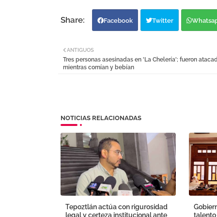
Facebook
Twitter
Whatsa
ANTIGUOS
Tres personas asesinadas en 'La Chelería'; fueron ataca
mientras comían y bebían
NOTICIAS RELACIONADAS
Tepoztlán actúa con rigurosidad
Gobiern
legal y certeza institucional ante
talento