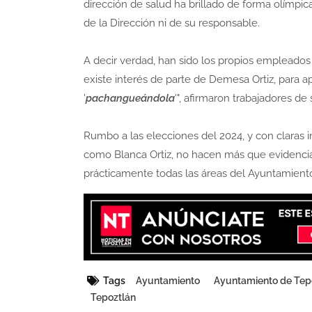
dirección de salud ha brillado de forma olímpi
de la Dirección ni de su responsable.
A decir verdad, han sido los propios empleados
existe interés de parte de Demesa Ortiz, para 
'
pachangueándola
'", afirmaron trabajadores de
Rumbo a las elecciones del 2024, y con claras
como Blanca Ortiz, no hacen más que evidenciar
prácticamente todas las áreas del Ayuntamient
Tags
Ayuntamiento
Ayuntamiento de Tep
Tepoztlán