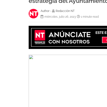
estrategia del Ayuntamient
Author -
Redacción NT
miércoles, julio 26, 2023
1 minute read