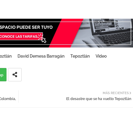
oztlán
David Demesa Barragán
Tepoztlán
Video
pp
MÁS RECIENTES
 Colombia,
El desastre que se ha vuelto Tepoztlán