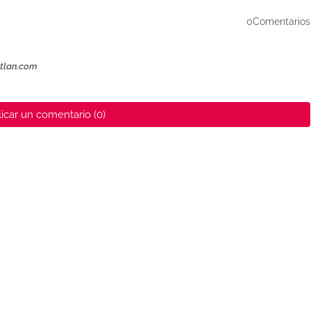
0Comentarios
ztlan.com
icar un comentario (0)