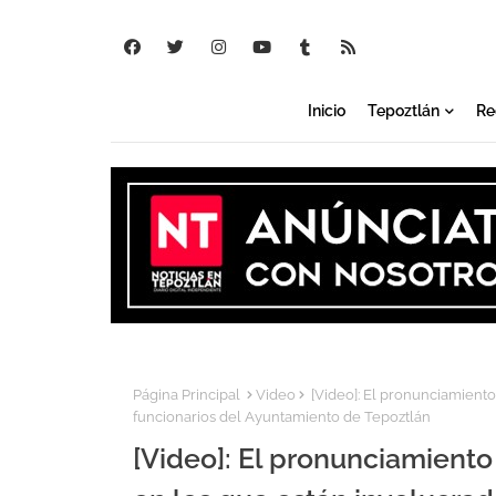
Inicio
Tepoztlán
Re
Página Principal
Video
[Video]: El pronunciamient
funcionarios del Ayuntamiento de Tepoztlán
[Video]: El pronunciamient