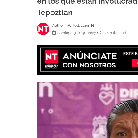
en los que están involucra
Tepoztlán
Author -
Redacción NT
domingo, julio 30, 2023
0 minute read