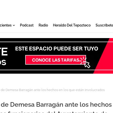
cientes
Podcast
Radio
Heraldo Del Tepozteco
Suscríbet
o de Demesa Barragán ante los hechos en los que están involucrados
o de Demesa Barragán ante los hechos