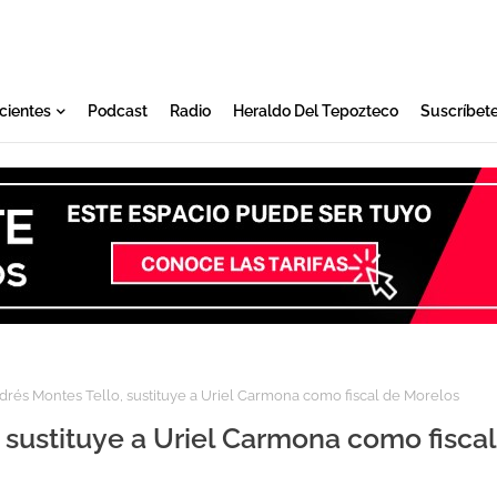
cientes
Podcast
Radio
Heraldo Del Tepozteco
Suscríbet
rés Montes Tello, sustituye a Uriel Carmona como fiscal de Morelos
 sustituye a Uriel Carmona como fiscal