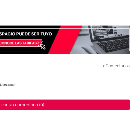
0Comentarios
ztlan.com
icar un comentario (0)