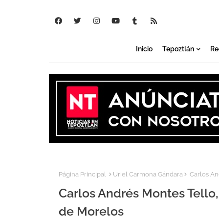
Inicio
Tepoztlán
Re
Página Principal
Uriel Carmona Gándara
Carlos And
Carlos Andrés Montes Tello,
de Morelos