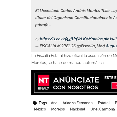
El Licenciado Carlos Andrés Montes Tello, su
titular del Organismo Constitucionalmente A
párrafo...
👉
https://t.co/zf43fUqWLK
#Morelos
pic.tw
— FISCALIA MORELOS (@Fiscalia_Mor)
August
La Fiscalía Estatal hizo oficial la ascensión de
Morelos, se hace de manera automática.
Tags
Aria
Ariadna Fernanda
Estatal
E
México
Morelos
Nacional
Uriel Carmona