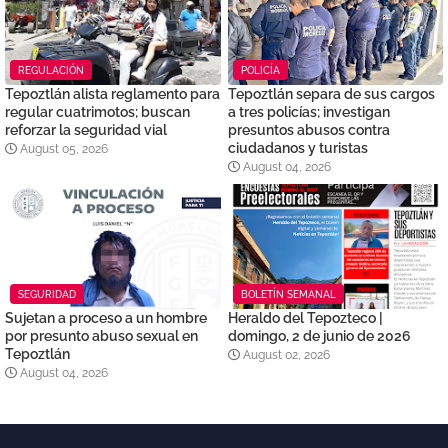
REGULACIÓN
POLICÍA
Tepoztlán alista reglamento para
Tepoztlán separa de sus cargos
regular cuatrimotos; buscan
a tres policías; investigan
reforzar la seguridad vial
presuntos abusos contra
ciudadanos y turistas
August 05, 2026
August 04, 2026
SEGURIDAD
BOLETÍN SEMANAL
Sujetan a proceso a un hombre
Heraldo del Tepozteco |
por presunto abuso sexual en
domingo, 2 de junio de 2026
Tepoztlán
August 02, 2026
August 04, 2026