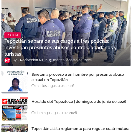
POLICÍA
Tepoztlán separa de sus cargos a tres policías;
investigan presuntos abusos contra ciudadanos y
turistas
Redacción NT
martes, agosto 04, 2026
Sujetan a proceso a un hombre por presunto abuso
sexual en Tepoztlán
martes, agosto 04, 2026
Heraldo del Tepozteco | domingo, 2 de junio de 2026
domingo, agosto 02, 2026
Tepoztlán alista reglamento para regular cuatrimotos;