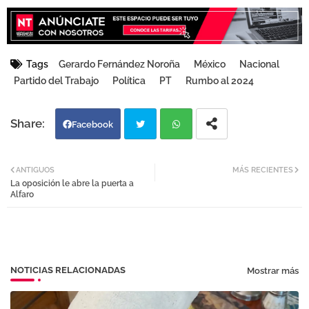
Tags
Gerardo Fernández Noroña
México
Nacional
Partido del Trabajo
Política
PT
Rumbo al 2024
Facebook
Twi
Wh
ANTIGUOS
MÁS RECIENTES
La oposición le abre la puerta a
tter
atsa
Alfaro
pp
NOTICIAS RELACIONADAS
Mostrar más