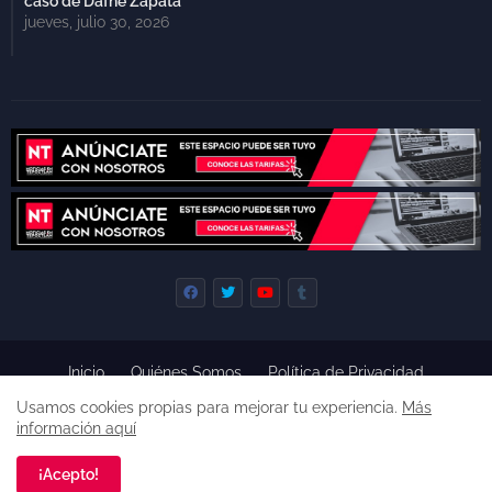
caso de Dafne Zapata
jueves, julio 30, 2026
Inicio
Quiénes Somos
Política de Privacidad
Derecho de Réplica
Términos y Condiciones de Uso
Usamos cookies propias para mejorar tu experiencia.
Más
Código de ética
información aquí
Derechos reservados, 2022 -
Premium Blogger Templates
¡Acepto!
Una empresa de
Agencia de Noticias de Tepoztlán