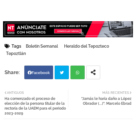
Tags
Boletín Semanal
Heraldo del Tepozteco
Tepoztlán
Facebook
Twi
Wh
ANTIGUOS
MÁS RECIENTES
Ha comenzado el proceso de
"Jamás le haría daño a López
tter
atsa
elección de la persona titular de la
Obrador (...)": Marcelo Ebrad
rectoría de la UAEM para el periodo
2023-2029
pp