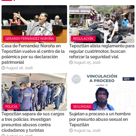
GERARDO FERNÁNDEZ NOROÑA
REGULACIÓN
Casa de Fernández Noroña en
Tepoztlán alista reglamento para
Tepoztlán vuelve al centro de la
regular cuatrimotos; buscan
polémica por su declaración
reforzar la seguridad vial
patrimonial
August 05, 2026
August 06, 2026
POLICÍA
SEGURIDAD
Tepoztlán separa de sus cargos
Sujetan a proceso a un hombre
a tres policías; investigan
por presunto abuso sexual en
presuntos abusos contra
Tepoztlán
ciudadanos y turistas
August 04, 2026
August 04, 2026