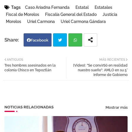
Tags
Caso Ariadna Fernanda
Estatal
Estatales
Fiscal de Morelos
Fiscalía General del Estado
Justicia
Morelos
Uriel Carmona
Uriel Carmona Gándara
Facebook
Twi
Wh
ANTIGUOS
MÁS RECIENTES
Tres hombres asesinados en la
[Video]: "Se convirtió en realidad
tter
atsa
colonia Chisco en Tepoztlán
nuestro sueño": AMLO en su 5°
Informe de Gobierno
pp
NOTICIAS RELACIONADAS
Mostrar más