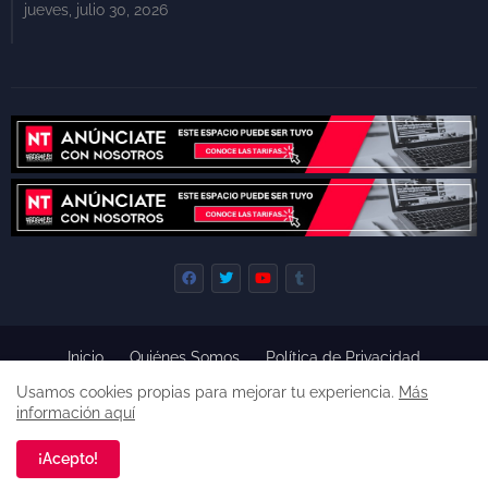
jueves, julio 30, 2026
Inicio
Quiénes Somos
Política de Privacidad
Derecho de Réplica
Términos y Condiciones de Uso
Usamos cookies propias para mejorar tu experiencia.
Más
Código de ética
información aquí
Derechos reservados, 2022 -
Premium Blogger Templates
¡Acepto!
Una empresa de
Agencia de Noticias de Tepoztlán