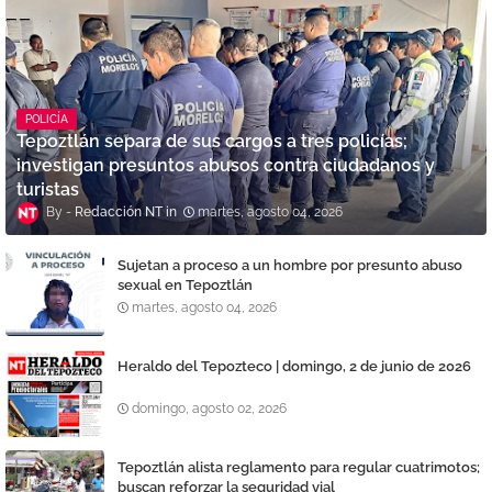
POLICÍA
Tepoztlán separa de sus cargos a tres policías;
investigan presuntos abusos contra ciudadanos y
turistas
Redacción NT
martes, agosto 04, 2026
Sujetan a proceso a un hombre por presunto abuso
sexual en Tepoztlán
martes, agosto 04, 2026
Heraldo del Tepozteco | domingo, 2 de junio de 2026
domingo, agosto 02, 2026
Tepoztlán alista reglamento para regular cuatrimotos;
buscan reforzar la seguridad vial