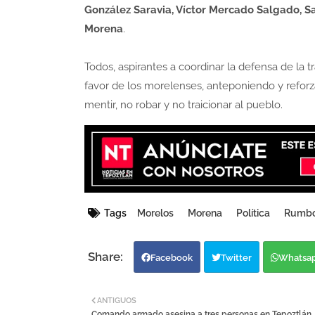
González Saravia, Víctor Mercado Salgado, S
Morena
.
Todos, aspirantes a coordinar la defensa de la 
favor de los morelenses, anteponiendo y reforz
mentir, no robar y no traicionar al pueblo.
Tags
Morelos
Morena
Política
Rumbo
Facebook
Twitter
Whatsa
ANTIGUOS
Comando armado asesina a tres personas en Tepoztlán