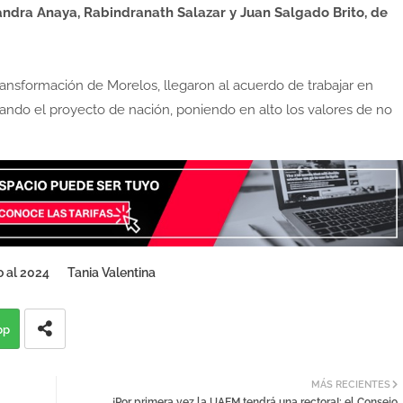
andra Anaya, Rabindranath Salazar y Juan Salgado Brito, de
transformación de Morelos, llegaron al acuerdo de trabajar en
ando el proyecto de nación, poniendo en alto los valores de no
 al 2024
Tania Valentina
pp
MÁS RECIENTES
¡Por primera vez la UAEM tendrá una rectora!; el Consejo