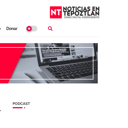
e
Donar
PODCAST
T