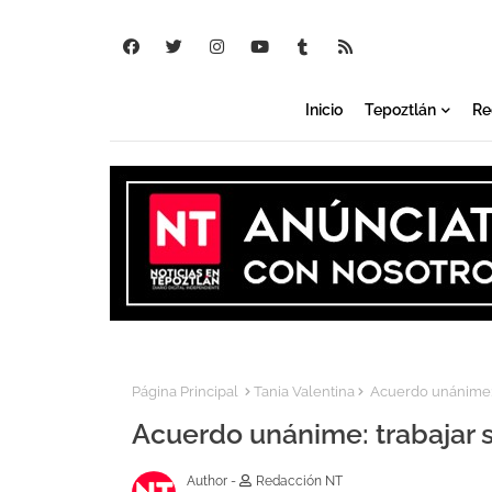
Inicio
Tepoztlán
Re
Página Principal
Tania Valentina
Acuerdo unánime: t
Acuerdo unánime: trabajar 
Author -
Redacción NT