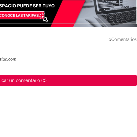
0Comentarios
ztlan.com
icar un comentario (0)