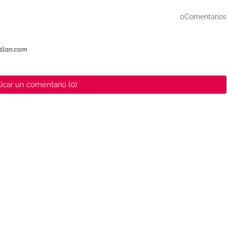
0Comentarios
ztlan.com
icar un comentario (0)