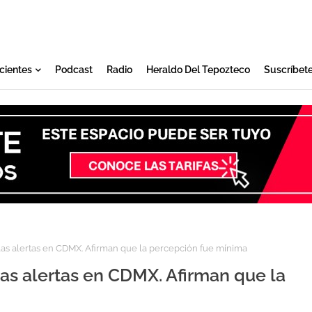
cientes
Podcast
Radio
Heraldo Del Tepozteco
Suscríbet
las alertas en CDMX. Afirman que la percepción fue mínima
las alertas en CDMX. Afirman que la