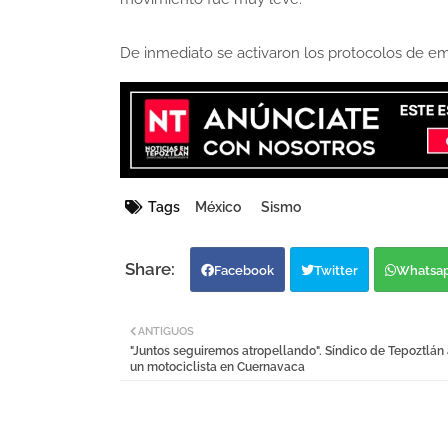
De inmediato se activaron los protocolos de e
Tags
México
Sismo
Facebook
Twitter
Whatsa
ANTIGUOS
"Juntos seguiremos atropellando". Síndico de Tepoztlán a
un motociclista en Cuernavaca