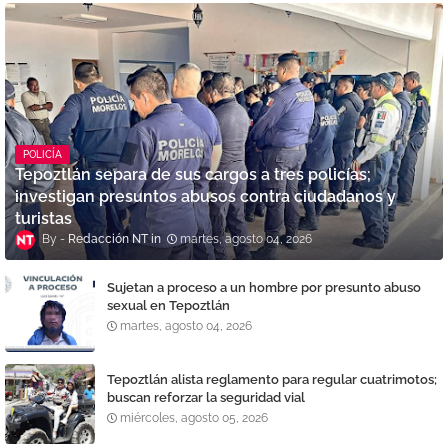
POLICÍA
Tepoztlán separa de sus cargos a tres policías;
investigan presuntos abusos contra ciudadanos y
turistas
Redacción NT
martes, agosto 04, 2026
Sujetan a proceso a un hombre por presunto abuso
sexual en Tepoztlán
martes, agosto 04, 2026
Tepoztlán alista reglamento para regular cuatrimotos;
buscan reforzar la seguridad vial
miércoles, agosto 05, 2026