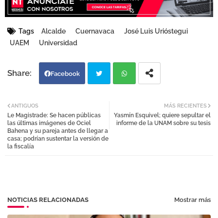
Tags
Alcalde
Cuernavaca
José Luis Urióstegui
UAEM
Universidad
Facebook
Twi
Wh
ANTIGUOS
MÁS RECIENTES
Le Magistrade: Se hacen públicas
Yasmín Esquivel; quiere sepultar el
tter
atsa
las últimas imágenes de Ociel
informe de la UNAM sobre su tesis
Bahena y su pareja antes de llegar a
casa; podrían sustentar la versión de
pp
la fiscalía
NOTICIAS RELACIONADAS
Mostrar más