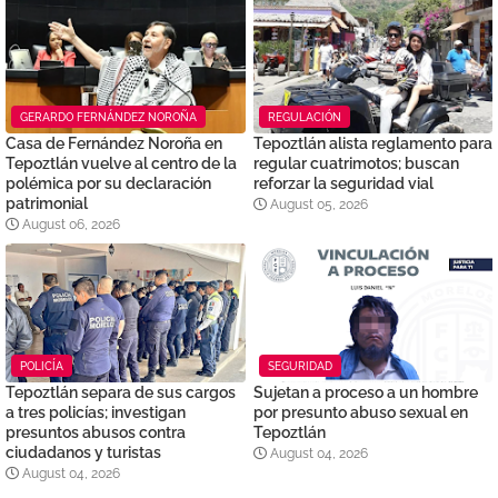
GERARDO FERNÁNDEZ NOROÑA
REGULACIÓN
Casa de Fernández Noroña en
Tepoztlán alista reglamento para
Tepoztlán vuelve al centro de la
regular cuatrimotos; buscan
polémica por su declaración
reforzar la seguridad vial
patrimonial
August 05, 2026
August 06, 2026
POLICÍA
SEGURIDAD
Tepoztlán separa de sus cargos
Sujetan a proceso a un hombre
a tres policías; investigan
por presunto abuso sexual en
presuntos abusos contra
Tepoztlán
ciudadanos y turistas
August 04, 2026
August 04, 2026