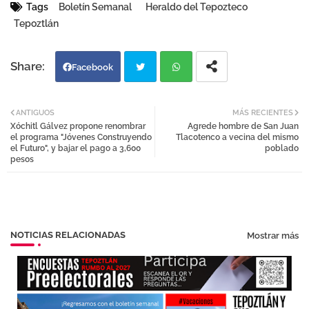
Tags
Boletín Semanal
Heraldo del Tepozteco
Tepoztlán
Facebook
Twi
Wh
ANTIGUOS
MÁS RECIENTES
Xóchitl Gálvez propone renombrar
Agrede hombre de San Juan
tter
atsa
el programa "Jóvenes Construyendo
Tlacotenco a vecina del mismo
el Futuro", y bajar el pago a 3,600
poblado
pesos
pp
NOTICIAS RELACIONADAS
Mostrar más