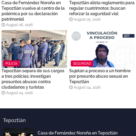
Casa de Fernández Noroña en
Tepoztlán alista reglamento para
Tepoztlán vuelve al centro de la
regular cuatrimotos; buscan
polémica por su declaración
reforzar la seguridad vial
patrimonial
August 05, 2026
August 06, 2026
POLICÍA
SEGURIDAD
Tepoztlán separa de sus cargos
Sujetan a proceso a un hombre
a tres policías; investigan
por presunto abuso sexual en
presuntos abusos contra
Tepoztlán
ciudadanos y turistas
August 04, 2026
August 04, 2026
Tepoztlán
Casa de Fernández Noroña en Tepoztlán