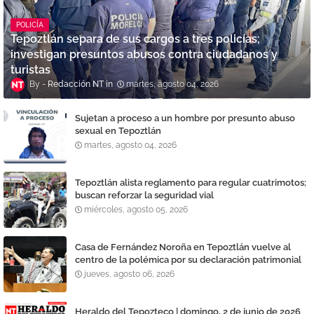
POLICÍA
Tepoztlán separa de sus cargos a tres policías;
investigan presuntos abusos contra ciudadanos y
turistas
Redacción NT
martes, agosto 04, 2026
Sujetan a proceso a un hombre por presunto abuso
sexual en Tepoztlán
martes, agosto 04, 2026
Tepoztlán alista reglamento para regular cuatrimotos;
buscan reforzar la seguridad vial
miércoles, agosto 05, 2026
Casa de Fernández Noroña en Tepoztlán vuelve al
centro de la polémica por su declaración patrimonial
jueves, agosto 06, 2026
Heraldo del Tepozteco | domingo, 2 de junio de 2026