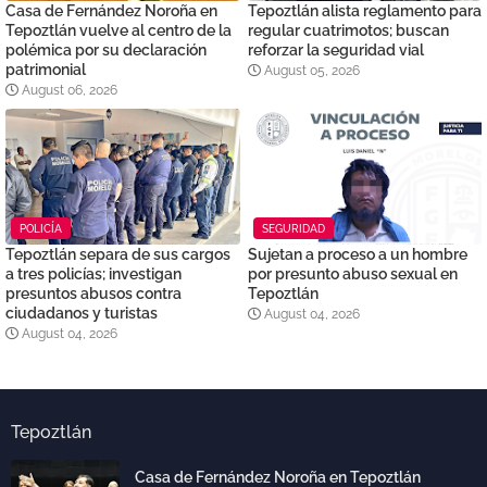
Casa de Fernández Noroña en
Tepoztlán alista reglamento para
Tepoztlán vuelve al centro de la
regular cuatrimotos; buscan
polémica por su declaración
reforzar la seguridad vial
patrimonial
August 05, 2026
August 06, 2026
POLICÍA
SEGURIDAD
Tepoztlán separa de sus cargos
Sujetan a proceso a un hombre
a tres policías; investigan
por presunto abuso sexual en
presuntos abusos contra
Tepoztlán
ciudadanos y turistas
August 04, 2026
August 04, 2026
Tepoztlán
Casa de Fernández Noroña en Tepoztlán