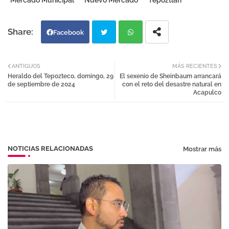
Mercado Municipal
Nuevo Mercado
Tepoztlán
Facebook
Twi
Wh
ANTIGUOS
MÁS RECIENTES
Heraldo del Tepozteco, domingo, 29
El sexenio de Sheinbaum arrancará
tter
atsa
de septiembre de 2024
con el reto del desastre natural en
Acapulco
pp
NOTICIAS RELACIONADAS
Mostrar más