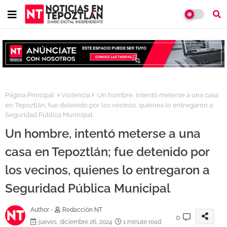
Página Principal
Violencia
Un hombre, intentó meterse a una casa
en Tepoztlán; fue detenido por los vecinos, quienes lo entregaron a
Seguridad Pública Municipal
Un hombre, intentó meterse a una
casa en Tepoztlán; fue detenido por
los vecinos, quienes lo entregaron a
Seguridad Pública Municipal
Author -
Redacción NT
0
jueves, diciembre 26, 2024
1 minute read