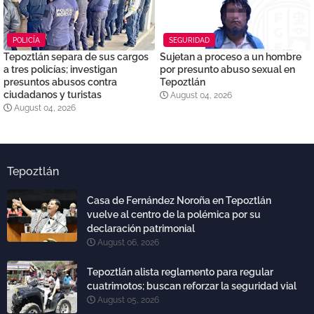
POLICÍA
SEGURIDAD
Tepoztlán separa de sus cargos
Sujetan a proceso a un hombre
a tres policías; investigan
por presunto abuso sexual en
presuntos abusos contra
Tepoztlán
ciudadanos y turistas
August 04, 2026
August 04, 2026
Tepoztlán
Casa de Fernández Noroña en Tepoztlán
vuelve al centro de la polémica por su
declaración patrimonial
August 06, 2026
Tepoztlán alista reglamento para regular
cuatrimotos; buscan reforzar la seguridad vial
August 05, 2026