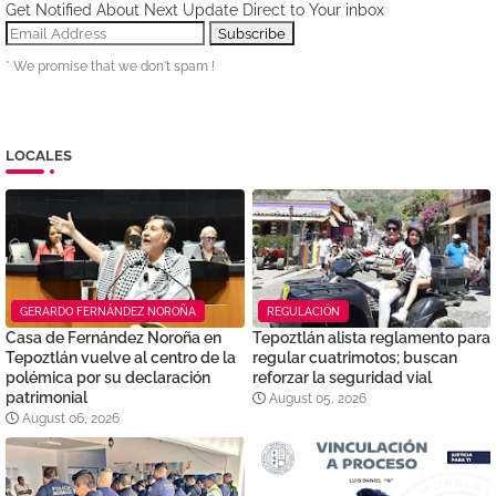
Get Notified About Next Update Direct to Your inbox
* We promise that we don't spam !
LOCALES
GERARDO FERNÁNDEZ NOROÑA
REGULACIÓN
Casa de Fernández Noroña en
Tepoztlán alista reglamento para
Tepoztlán vuelve al centro de la
regular cuatrimotos; buscan
polémica por su declaración
reforzar la seguridad vial
patrimonial
August 05, 2026
August 06, 2026