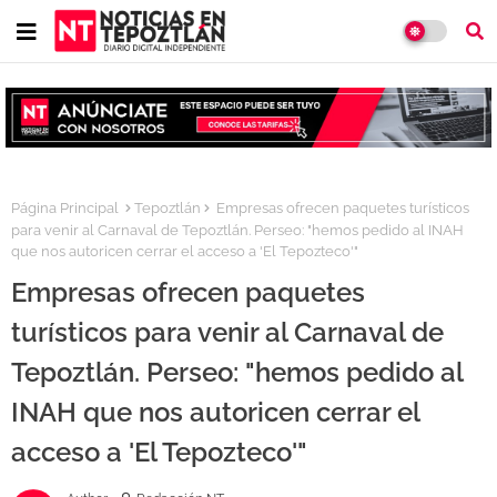
Página Principal
Tepoztlán
Empresas ofrecen paquetes turísticos
para venir al Carnaval de Tepoztlán. Perseo: "hemos pedido al INAH
que nos autoricen cerrar el acceso a 'El Tepozteco'"
Empresas ofrecen paquetes
turísticos para venir al Carnaval de
Tepoztlán. Perseo: "hemos pedido al
INAH que nos autoricen cerrar el
acceso a 'El Tepozteco'"