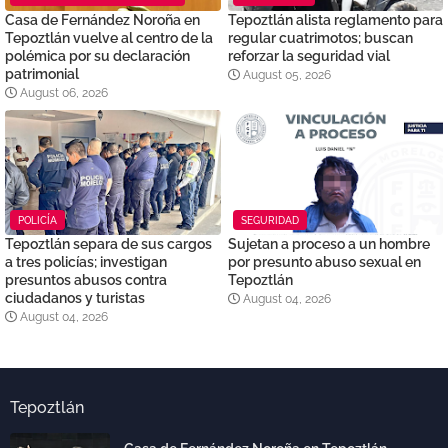
Casa de Fernández Noroña en
Tepoztlán alista reglamento para
Tepoztlán vuelve al centro de la
regular cuatrimotos; buscan
polémica por su declaración
reforzar la seguridad vial
patrimonial
August 05, 2026
August 06, 2026
POLICÍA
SEGURIDAD
Tepoztlán separa de sus cargos
Sujetan a proceso a un hombre
a tres policías; investigan
por presunto abuso sexual en
presuntos abusos contra
Tepoztlán
ciudadanos y turistas
August 04, 2026
August 04, 2026
Tepoztlán