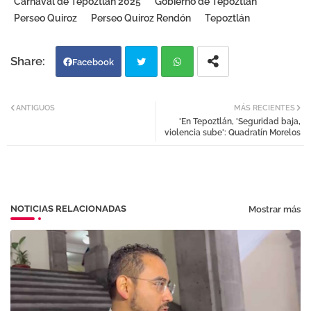
Carnaval de Tepoztlán 2025
Gobierno de Tepoztlán
Perseo Quiroz
Perseo Quiroz Rendón
Tepoztlán
Facebook
Twi
Wh
ANTIGUOS
MÁS RECIENTES
'En Tepoztlán, 'Seguridad baja,
tter
atsa
violencia sube': Quadratín Morelos
pp
NOTICIAS RELACIONADAS
Mostrar más