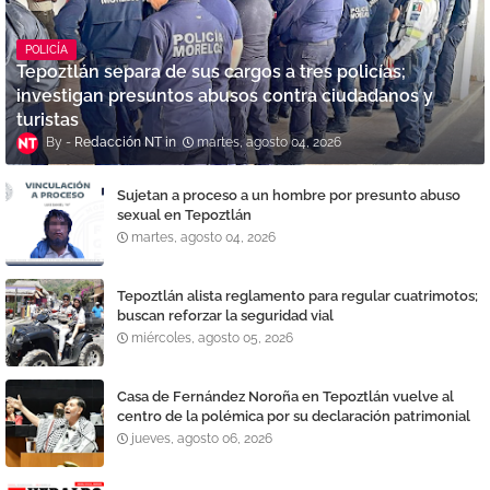
POLICÍA
Tepoztlán separa de sus cargos a tres policías;
investigan presuntos abusos contra ciudadanos y
turistas
Redacción NT
martes, agosto 04, 2026
Sujetan a proceso a un hombre por presunto abuso
sexual en Tepoztlán
martes, agosto 04, 2026
Tepoztlán alista reglamento para regular cuatrimotos;
buscan reforzar la seguridad vial
miércoles, agosto 05, 2026
Casa de Fernández Noroña en Tepoztlán vuelve al
centro de la polémica por su declaración patrimonial
jueves, agosto 06, 2026