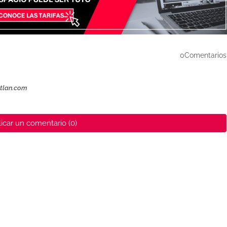
0Comentarios
ztlan.com
icar un comentario (0)