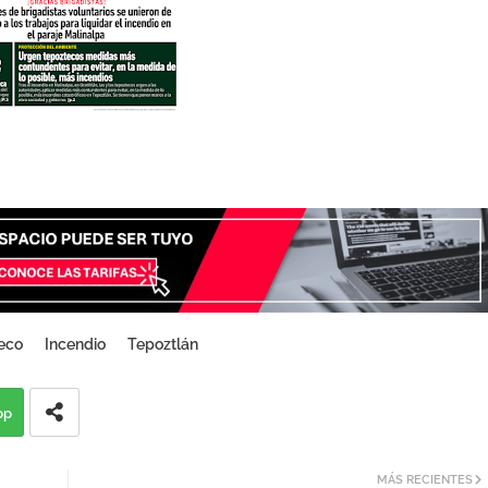
eco
Incendio
Tepoztlán
pp
MÁS RECIENTES