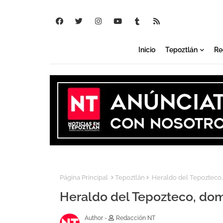
Inicio
Tepoztlán
Re
Página Principal
Tepoztlán
Heraldo del Tepozteco,
Heraldo del Tepozteco, dom
Author -
Redacción NT