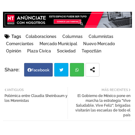
Tags
Colaboraciones
Columnas
Columnistas
Comerciantes
Mercado Municipal
Nuevo Mercado
Opinión
Plaza Cívica
Sociedad
Tepoztlán
Facebook
Twi
Wh
ANTIGUOS
MÁS RECIENTES
Polémica entre Claudia Sheinbaum y
El Gobierno de México pone en
tter
atsa
los Morenistas
marcha la estrategia "Vive
Saludable, Vive Feliz"; brigadas
visitarán las escuelas de todo el
pp
país