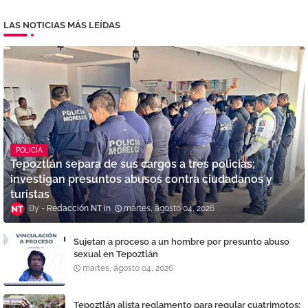
LAS NOTICIAS MÁS LEÍDAS
POLICÍA
Tepoztlán separa de sus cargos a tres policías;
investigan presuntos abusos contra ciudadanos y
turistas
Redacción NT
martes, agosto 04, 2026
Sujetan a proceso a un hombre por presunto abuso
sexual en Tepoztlán
martes, agosto 04, 2026
Tepoztlán alista reglamento para regular cuatrimotos;