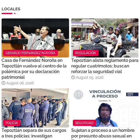
LOCALES
GERARDO FERNÁNDEZ NOROÑA
REGULACIÓN
Casa de Fernández Noroña en
Tepoztlán alista reglamento para
Tepoztlán vuelve al centro de la
regular cuatrimotos; buscan
polémica por su declaración
reforzar la seguridad vial
patrimonial
August 05, 2026
August 06, 2026
POLICÍA
SEGURIDAD
Tepoztlán separa de sus cargos
Sujetan a proceso a un hombre
a tres policías; investigan
por presunto abuso sexual en