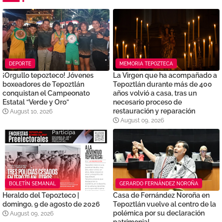
DEPORTE
MEMORIA TEPOZTECA
¡Orgullo tepozteco! Jóvenes
La Virgen que ha acompañado a
boxeadores de Tepoztlán
Tepoztlán durante más de 400
conquistan el Campeonato
años volvió a casa, tras un
Estatal “Verde y Oro”
necesario proceso de
restauración y reparación
August 10, 2026
August 09, 2026
BOLETÍN SEMANAL
GERARDO FERNÁNDEZ NOROÑA
Heraldo del Tepozteco |
Casa de Fernández Noroña en
domingo, 9 de agosto de 2026
Tepoztlán vuelve al centro de la
polémica por su declaración
August 09, 2026