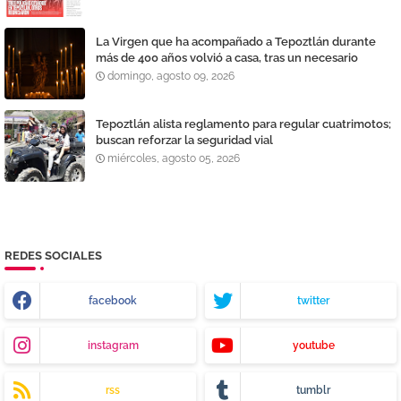
La Virgen que ha acompañado a Tepoztlán durante
más de 400 años volvió a casa, tras un necesario
proceso de restauración y reparación
domingo, agosto 09, 2026
Tepoztlán alista reglamento para regular cuatrimotos;
buscan reforzar la seguridad vial
miércoles, agosto 05, 2026
REDES SOCIALES
facebook
twitter
instagram
youtube
rss
tumblr