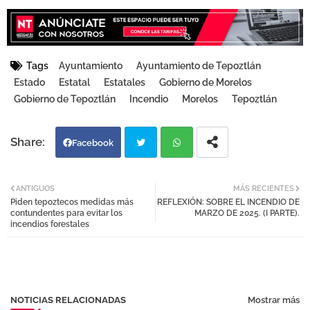
Tags
Ayuntamiento
Ayuntamiento de Tepoztlán
Estado
Estatal
Estatales
Gobierno de Morelos
Gobierno de Tepoztlán
Incendio
Morelos
Tepoztlán
Facebook
Twi
Wh
ANTIGUOS
MÁS RECIENTES
Piden tepoztecos medidas más
REFLEXIÓN: SOBRE EL INCENDIO DE
tter
atsa
contundentes para evitar los
MARZO DE 2025. (I PARTE).
incendios forestales
pp
NOTICIAS RELACIONADAS
Mostrar más