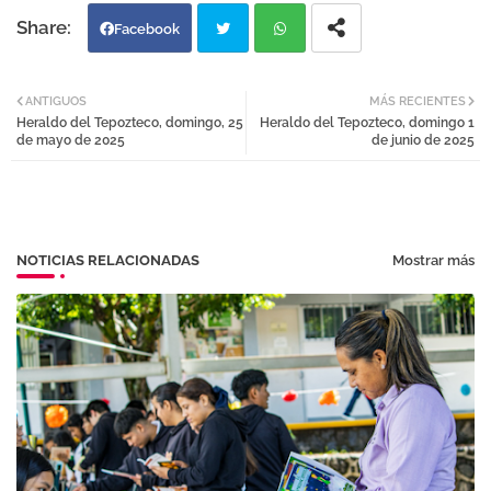
Facebook
Twi
Wh
ANTIGUOS
MÁS RECIENTES
Heraldo del Tepozteco, domingo, 25
Heraldo del Tepozteco, domingo 1
tter
atsa
de mayo de 2025
de junio de 2025
pp
NOTICIAS RELACIONADAS
Mostrar más