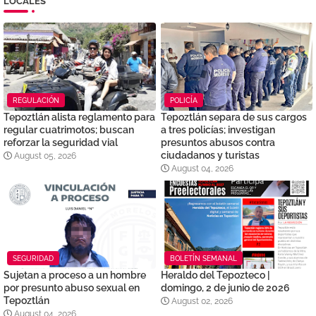
LOCALES
REGULACIÓN
POLICÍA
Tepoztlán alista reglamento para
Tepoztlán separa de sus cargos
regular cuatrimotos; buscan
a tres policías; investigan
reforzar la seguridad vial
presuntos abusos contra
ciudadanos y turistas
August 05, 2026
August 04, 2026
SEGURIDAD
BOLETÍN SEMANAL
Sujetan a proceso a un hombre
Heraldo del Tepozteco |
por presunto abuso sexual en
domingo, 2 de junio de 2026
Tepoztlán
August 02, 2026
August 04, 2026