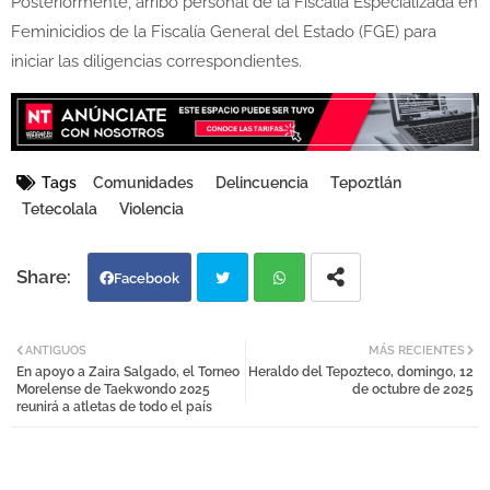
Posteriormente, arribó personal de la Fiscalía Especializada en
Feminicidios de la Fiscalía General del Estado (FGE) para
iniciar las diligencias correspondientes.
Tags
Comunidades
Delincuencia
Tepoztlán
Tetecolala
Violencia
Facebook
Twi
Wh
ANTIGUOS
MÁS RECIENTES
En apoyo a Zaira Salgado, el Torneo
Heraldo del Tepozteco, domingo, 12
tter
atsa
Morelense de Taekwondo 2025
de octubre de 2025
reunirá a atletas de todo el país
pp