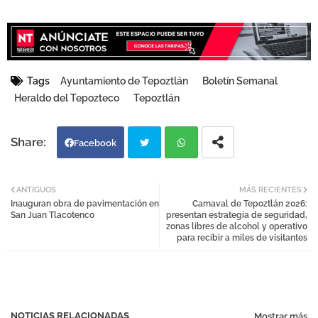
Tags
Ayuntamiento de Tepoztlán
Boletín Semanal
Heraldo del Tepozteco
Tepoztlán
Facebook
Twi
Wh
ANTIGUOS
MÁS RECIENTES
Inauguran obra de pavimentación en
Carnaval de Tepoztlán 2026:
tter
atsa
San Juan Tlacotenco
presentan estrategia de seguridad,
zonas libres de alcohol y operativo
para recibir a miles de visitantes
pp
NOTICIAS RELACIONADAS
Mostrar más