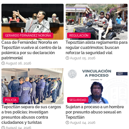
GERARDO FERNÁNDEZ NOROÑA
REGULACIÓN
Casa de Fernández Noroña en
Tepoztlán alista reglamento para
Tepoztlán vuelve al centro de la
regular cuatrimotos; buscan
polémica por su declaración
reforzar la seguridad vial
patrimonial
August 05, 2026
August 06, 2026
POLICÍA
SEGURIDAD
Tepoztlán separa de sus cargos
Sujetan a proceso a un hombre
a tres policías; investigan
por presunto abuso sexual en
presuntos abusos contra
Tepoztlán
ciudadanos y turistas
August 04, 2026
August 04, 2026