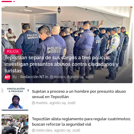
POLICÍA
Tepoztlán separa de sus cargos a tres policías;
investigan presuntos abusos contra ciudadanos y
turistas
Redacción NT
martes, agosto 04, 2026
Sujetan a proceso a un hombre por presunto abuso
sexual en Tepoztlán
martes, agosto 04, 2026
Tepoztlán alista reglamento para regular cuatrimotos;
buscan reforzar la seguridad vial
miércoles, agosto 05, 2026