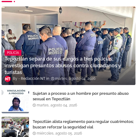
POLICÍA
Tepoztlán separa de sus cargos a tres policías;
investigan presuntos abusos contra ciudadanos y
turistas
Redacción NT
martes, agosto 04, 2026
Sujetan a proceso a un hombre por presunto abuso
sexual en Tepoztlán
martes, agosto 04, 2026
Tepoztlán alista reglamento para regular cuatrimotos;
buscan reforzar la seguridad vial
miércoles, agosto 05, 2026