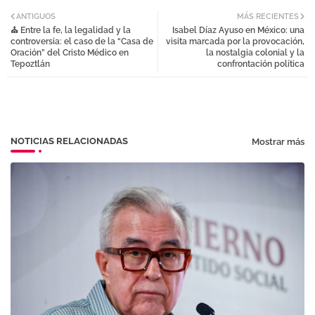
Twi
Wh
ANTIGUOS
MÁS RECIENTES
⛪ Entre la fe, la legalidad y la
Isabel Díaz Ayuso en México: una
tter
atsa
controversia: el caso de la “Casa de
visita marcada por la provocación,
Oración” del Cristo Médico en
la nostalgia colonial y la
Tepoztlán
confrontación política
pp
NOTICIAS RELACIONADAS
Mostrar más