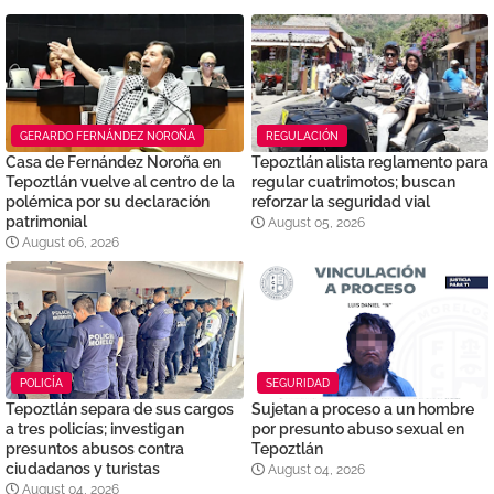
GERARDO FERNÁNDEZ NOROÑA
REGULACIÓN
Casa de Fernández Noroña en
Tepoztlán alista reglamento para
Tepoztlán vuelve al centro de la
regular cuatrimotos; buscan
polémica por su declaración
reforzar la seguridad vial
patrimonial
August 05, 2026
August 06, 2026
POLICÍA
SEGURIDAD
Tepoztlán separa de sus cargos
Sujetan a proceso a un hombre
a tres policías; investigan
por presunto abuso sexual en
presuntos abusos contra
Tepoztlán
ciudadanos y turistas
August 04, 2026
August 04, 2026