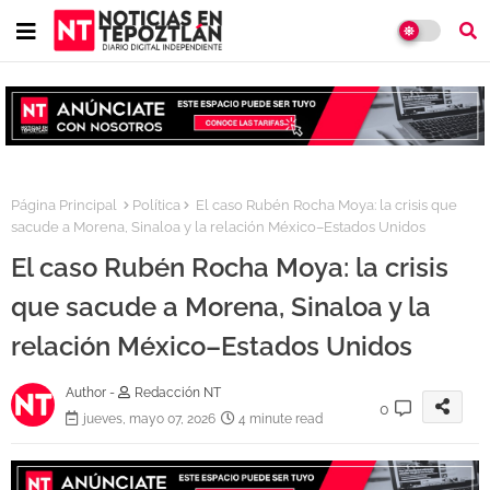
Página Principal
Política
El caso Rubén Rocha Moya: la crisis que
sacude a Morena, Sinaloa y la relación México–Estados Unidos
El caso Rubén Rocha Moya: la crisis
que sacude a Morena, Sinaloa y la
relación México–Estados Unidos
Author -
Redacción NT
0
jueves, mayo 07, 2026
4 minute read