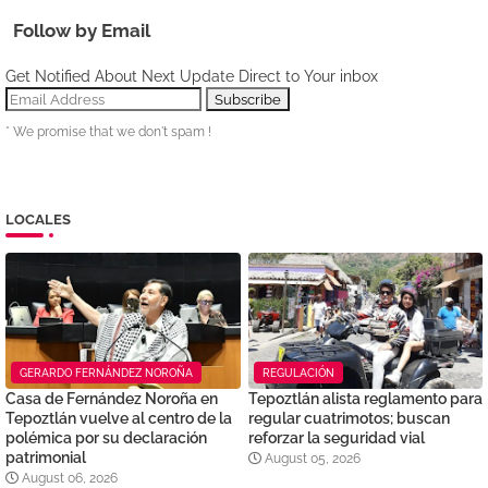
Follow by Email
Get Notified About Next Update Direct to Your inbox
* We promise that we don't spam !
LOCALES
GERARDO FERNÁNDEZ NOROÑA
REGULACIÓN
Casa de Fernández Noroña en
Tepoztlán alista reglamento para
Tepoztlán vuelve al centro de la
regular cuatrimotos; buscan
polémica por su declaración
reforzar la seguridad vial
patrimonial
August 05, 2026
August 06, 2026