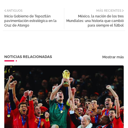
Twi
Wh
ANTIGUOS
MÁS RECIENTES
Inicia Gobierno de Tepoztlán
México, la nación de los tres
tter
atsa
pavimentación estratégica en la
Mundiales: una historia que cambió
Cruz de Atongo
para siempre el fútbol
pp
NOTICIAS RELACIONADAS
Mostrar más