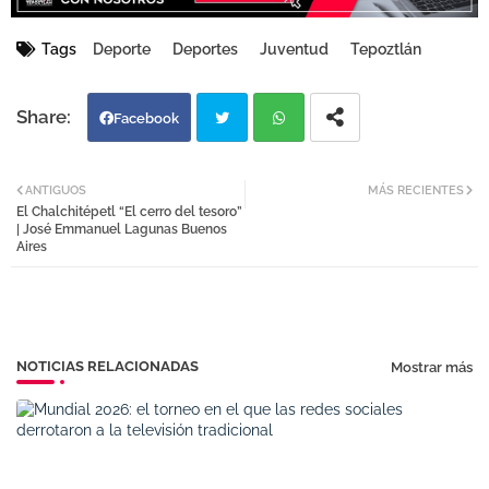
Tags
Deporte
Deportes
Juventud
Tepoztlán
Facebook
Twi
Wh
ANTIGUOS
MÁS RECIENTES
El Chalchitépetl “El cerro del tesoro”
tter
atsa
| José Emmanuel Lagunas Buenos
Aires
pp
NOTICIAS RELACIONADAS
Mostrar más