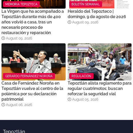
MEMORIA TEPOZTECA
BOLETÍN SEMANAL
La Virgen que ha acompañado a
Heraldo del Tepozteco |
Tepoztlán durante más de 400
domingo, 9 de agosto de 2026
años volvió a casa, tras un
August 09, 2026
necesario proceso de
restauración y reparación
August 09, 2026
GERARDO FERNÁNDEZ NOROÑA
REGULACIÓN
Casa de Fernández Noroña en
Tepoztlán alista reglamento para
Tepoztlán vuelve al centro de la
regular cuatrimotos; buscan
polémica por su declaración
reforzar la seguridad vial
patrimonial
August 05, 2026
August 06, 2026
Tepoztlán