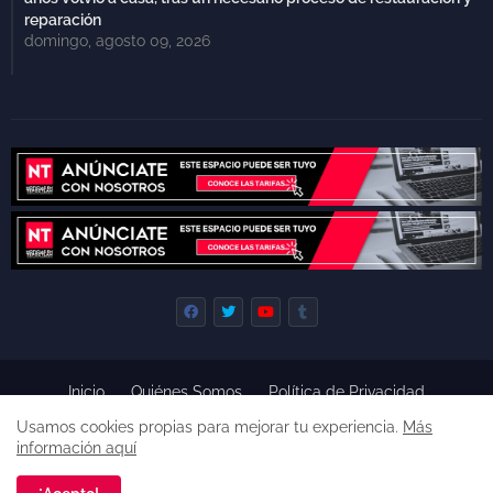
reparación
domingo, agosto 09, 2026
Inicio
Quiénes Somos
Política de Privacidad
Derecho de Réplica
Términos y Condiciones de Uso
Usamos cookies propias para mejorar tu experiencia.
Más
Código de ética
información aquí
Derechos reservados, 2022 -
Premium Blogger Templates