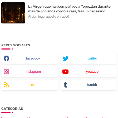
La Virgen que ha acompañado a Tepoztlán durante
más de 400 años volvió a casa, tras un necesario
proceso de restauración y reparación
domingo, agosto 09, 2026
REDES SOCIALES
facebook
twitter
instagram
youtube
rss
tumblr
CATEGORÍAS