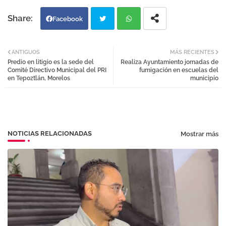
Facebook
Twi
Wh
ANTIGUOS
MÁS RECIENTES
Predio en litigio es la sede del
Realiza Ayuntamiento jornadas de
tter
atsa
Comité Directivo Municipal del PRI
fumigación en escuelas del
en Tepoztlán, Morelos
municipio
pp
NOTICIAS RELACIONADAS
Mostrar más