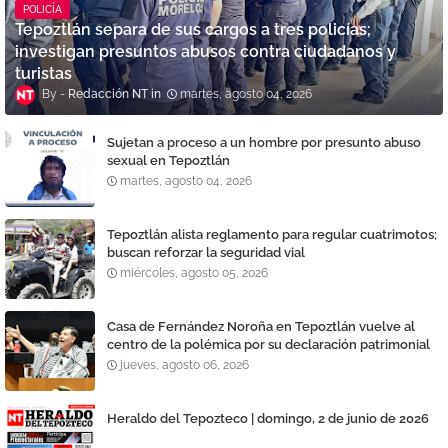
POLICÍA
Tepoztlán separa de sus cargos a tres policías;
investigan presuntos abusos contra ciudadanos y
turistas
Redacción NT
martes, agosto 04, 2026
Sujetan a proceso a un hombre por presunto abuso
sexual en Tepoztlán
martes, agosto 04, 2026
Tepoztlán alista reglamento para regular cuatrimotos;
buscan reforzar la seguridad vial
miércoles, agosto 05, 2026
Casa de Fernández Noroña en Tepoztlán vuelve al
centro de la polémica por su declaración patrimonial
jueves, agosto 06, 2026
Heraldo del Tepozteco | domingo, 2 de junio de 2026