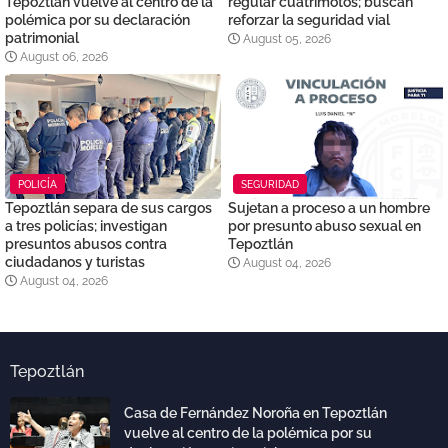
Tepoztlán vuelve al centro de la
regular cuatrimotos; buscan
polémica por su declaración
reforzar la seguridad vial
patrimonial
August 05, 2026
August 06, 2026
POLICÍA
SEGURIDAD
Tepoztlán separa de sus cargos
Sujetan a proceso a un hombre
a tres policías; investigan
por presunto abuso sexual en
presuntos abusos contra
Tepoztlán
ciudadanos y turistas
August 04, 2026
August 04, 2026
Tepoztlán
Casa de Fernández Noroña en Tepoztlán
vuelve al centro de la polémica por su