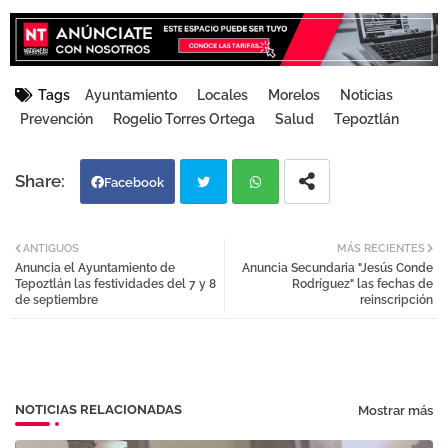
Tags
Ayuntamiento
Locales
Morelos
Noticias
Prevención
Rogelio Torres Ortega
Salud
Tepoztlán
Facebook
Twi
Wh
ANTIGUOS
MÁS RECIENTES
Anuncia el Ayuntamiento de
Anuncia Secundaria "Jesús Conde
tter
atsa
Tepoztlán las festividades del 7 y 8
Rodríguez" las fechas de
de septiembre
reinscripción
pp
NOTICIAS RELACIONADAS
Mostrar más