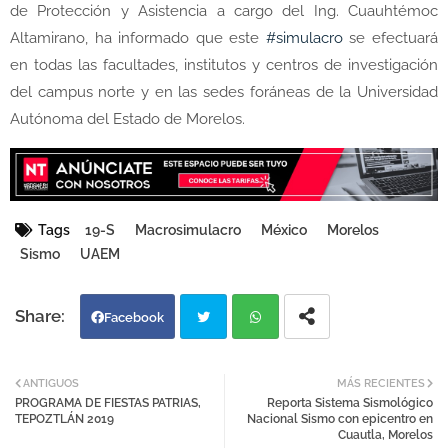
de Protección y Asistencia a cargo del Ing. Cuauhtémoc
Altamirano, ha informado que este
#simulacro
se efectuará
en todas las facultades, institutos y centros de investigación
del campus norte y en las sedes foráneas de la Universidad
Autónoma del Estado de Morelos.
Tags
19-S
Macrosimulacro
México
Morelos
Sismo
UAEM
Facebook
Twi
Wh
ANTIGUOS
MÁS RECIENTES
PROGRAMA DE FIESTAS PATRIAS,
Reporta Sistema Sismológico
tter
atsa
TEPOZTLÁN 2019
Nacional Sismo con epicentro en
Cuautla, Morelos