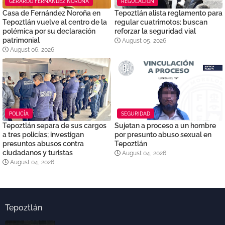
GERARDO FERNÁNDEZ NOROÑA
REGULACIÓN
Casa de Fernández Noroña en
Tepoztlán alista reglamento para
Tepoztlán vuelve al centro de la
regular cuatrimotos; buscan
polémica por su declaración
reforzar la seguridad vial
patrimonial
August 05, 2026
August 06, 2026
POLICÍA
SEGURIDAD
Tepoztlán separa de sus cargos
Sujetan a proceso a un hombre
a tres policías; investigan
por presunto abuso sexual en
presuntos abusos contra
Tepoztlán
ciudadanos y turistas
August 04, 2026
August 04, 2026
Tepoztlán