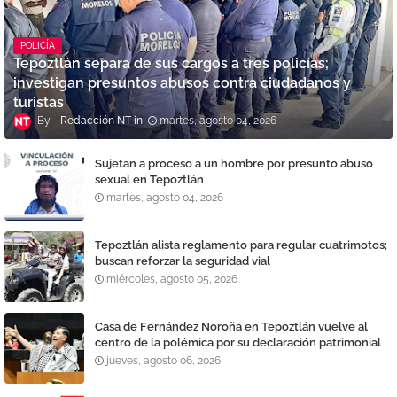
POLICÍA
Tepoztlán separa de sus cargos a tres policías;
investigan presuntos abusos contra ciudadanos y
turistas
Redacción NT
martes, agosto 04, 2026
Sujetan a proceso a un hombre por presunto abuso
sexual en Tepoztlán
martes, agosto 04, 2026
Tepoztlán alista reglamento para regular cuatrimotos;
buscan reforzar la seguridad vial
miércoles, agosto 05, 2026
Casa de Fernández Noroña en Tepoztlán vuelve al
centro de la polémica por su declaración patrimonial
jueves, agosto 06, 2026