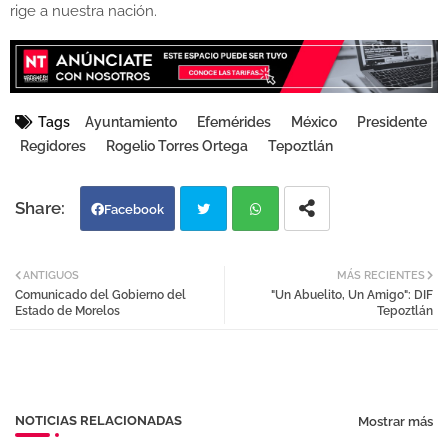
rige a nuestra nación.
Tags
Ayuntamiento
Efemérides
México
Presidente
Regidores
Rogelio Torres Ortega
Tepoztlán
Facebook
Twi
Wh
ANTIGUOS
MÁS RECIENTES
Comunicado del Gobierno del
"Un Abuelito, Un Amigo": DIF
tter
atsa
Estado de Morelos
Tepoztlán
pp
NOTICIAS RELACIONADAS
Mostrar más