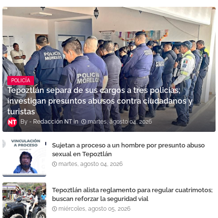
POLICÍA
Tepoztlán separa de sus cargos a tres policías;
investigan presuntos abusos contra ciudadanos y
turistas
Redacción NT
martes, agosto 04, 2026
Sujetan a proceso a un hombre por presunto abuso
sexual en Tepoztlán
martes, agosto 04, 2026
Tepoztlán alista reglamento para regular cuatrimotos;
buscan reforzar la seguridad vial
miércoles, agosto 05, 2026