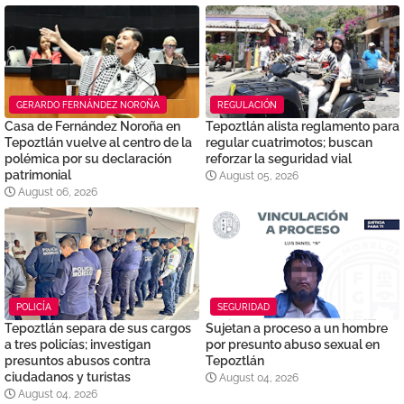
GERARDO FERNÁNDEZ NOROÑA
REGULACIÓN
Casa de Fernández Noroña en
Tepoztlán alista reglamento para
Tepoztlán vuelve al centro de la
regular cuatrimotos; buscan
polémica por su declaración
reforzar la seguridad vial
patrimonial
August 05, 2026
August 06, 2026
POLICÍA
SEGURIDAD
Tepoztlán separa de sus cargos
Sujetan a proceso a un hombre
a tres policías; investigan
por presunto abuso sexual en
presuntos abusos contra
Tepoztlán
ciudadanos y turistas
August 04, 2026
August 04, 2026