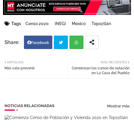
Tags
Censo 2020
INEGI
México
Tepoztlán
Facebook
Twi
Wh
ANTIGUOS
MÁS RECIENTES
Más vale prevenir
Comienzan los cursos de natación
tter
atsa
en La Casa del Pueblo
pp
NOTICIAS RELACIONADAS
Mostrar más