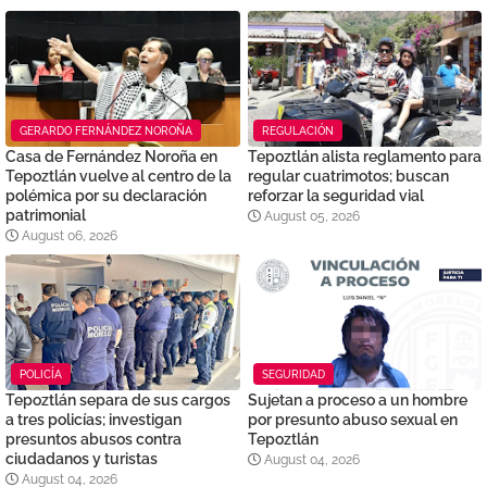
GERARDO FERNÁNDEZ NOROÑA
REGULACIÓN
Casa de Fernández Noroña en
Tepoztlán alista reglamento para
Tepoztlán vuelve al centro de la
regular cuatrimotos; buscan
polémica por su declaración
reforzar la seguridad vial
patrimonial
August 05, 2026
August 06, 2026
POLICÍA
SEGURIDAD
Tepoztlán separa de sus cargos
Sujetan a proceso a un hombre
a tres policías; investigan
por presunto abuso sexual en
presuntos abusos contra
Tepoztlán
ciudadanos y turistas
August 04, 2026
August 04, 2026