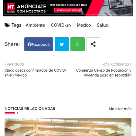
Tags
Ambiente
COVID-19
México
Salud
Facebook
Twi
Wh
ANTIGUOS
MÁS RECIENTES
Cinco casos confirmados de COVID-
Comienza Censo de Población y
tter
atsa
19 en México
Vivienda 2020 en Tepoztlán
pp
NOTICIAS RELACIONADAS
Mostrar más