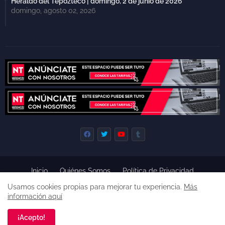
Heraldo del Tepozteco | domingo, 2 de junio de 2026
domingo, agosto 02, 2026
Inicio
Quiénes Somos
Política de Privacidad
Derecho de Réplica
Términos y Condiciones de Uso
Usamos cookies propias para mejorar tu experiencia.
Más
Código de ética
información aquí
Derechos reservados, 2022 -
Premium Blogger Templates
¡Acepto!
Una empresa de
Agencia de Noticias de Tepoztlán