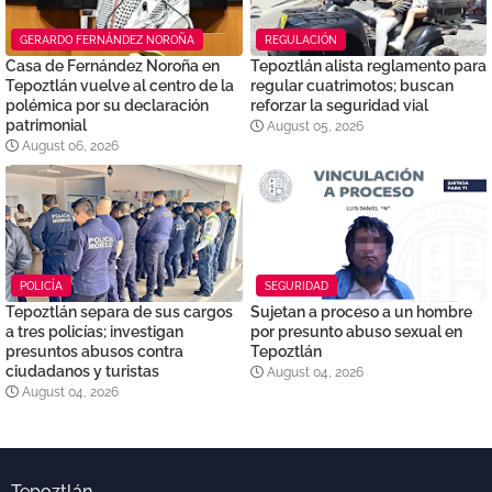
GERARDO FERNÁNDEZ NOROÑA
REGULACIÓN
Casa de Fernández Noroña en
Tepoztlán alista reglamento para
Tepoztlán vuelve al centro de la
regular cuatrimotos; buscan
polémica por su declaración
reforzar la seguridad vial
patrimonial
August 05, 2026
August 06, 2026
POLICÍA
SEGURIDAD
Tepoztlán separa de sus cargos
Sujetan a proceso a un hombre
a tres policías; investigan
por presunto abuso sexual en
presuntos abusos contra
Tepoztlán
ciudadanos y turistas
August 04, 2026
August 04, 2026
Tepoztlán