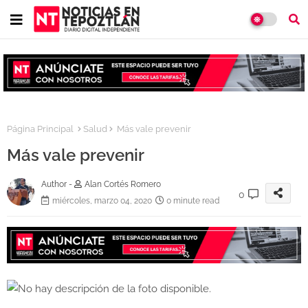
Página Principal
Salud
Más vale prevenir
Más vale prevenir
Author -
Alan Cortés Romero
0
miércoles, marzo 04, 2020
0 minute read