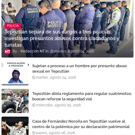
POLICÍA
Tepoztlán separa de sus cargos a tres policías;
investigan presuntos abusos contra ciudadanos y
turistas
Redacción NT
martes, agosto 04, 2026
Sujetan a proceso a un hombre por presunto abuso
sexual en Tepoztlán
martes, agosto 04, 2026
Tepoztlán alista reglamento para regular cuatrimotos;
buscan reforzar la seguridad vial
miércoles, agosto 05, 2026
Casa de Fernández Noroña en Tepoztlán vuelve al
centro de la polémica por su declaración patrimonial
jueves, agosto 06, 2026