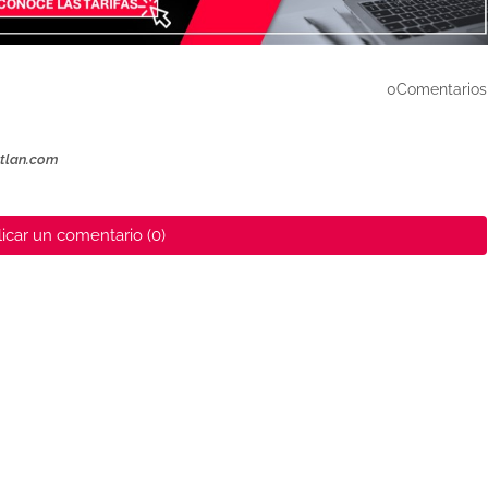
0Comentarios
ztlan.com
icar un comentario (0)