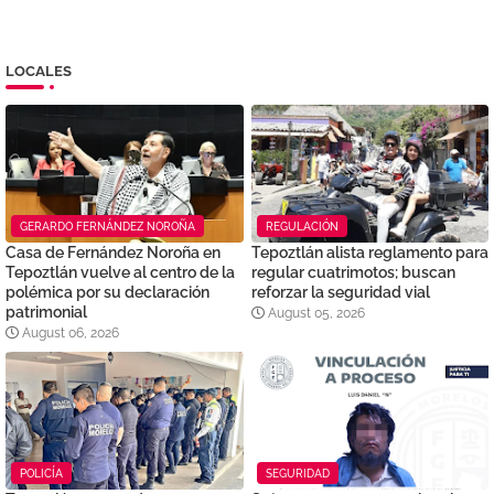
LOCALES
GERARDO FERNÁNDEZ NOROÑA
REGULACIÓN
Casa de Fernández Noroña en
Tepoztlán alista reglamento para
Tepoztlán vuelve al centro de la
regular cuatrimotos; buscan
polémica por su declaración
reforzar la seguridad vial
patrimonial
August 05, 2026
August 06, 2026
POLICÍA
SEGURIDAD