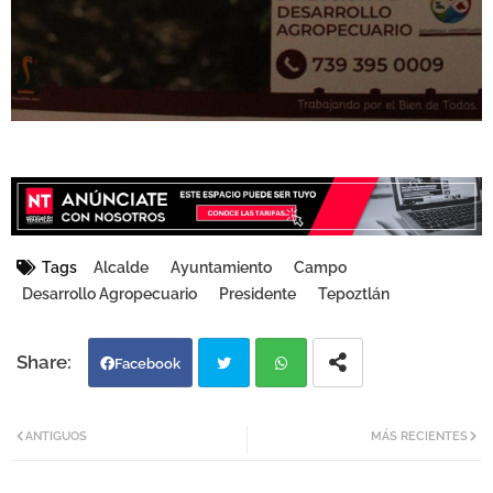
Tags
Alcalde
Ayuntamiento
Campo
Desarrollo Agropecuario
Presidente
Tepoztlán
Facebook
Twi
Wh
ANTIGUOS
MÁS RECIENTES
tter
atsa