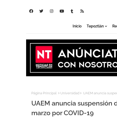
Inicio
Tepoztlán
Re
Página Principal
Universidad
UAEM anuncia suspen
UAEM anuncia suspensión d
marzo por COVID-19