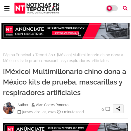
Página Principal
Tepoztlán
[México] Multimillonario chino dona a
México kits de prueba, mascarillas y respiradores artificiales
[México] Multimillonario chino dona a
México kits de prueba, mascarillas y
respiradores artificiales
Author -
Alan Cortés Romero
0
jueves, abril 02, 2020
1 minute read