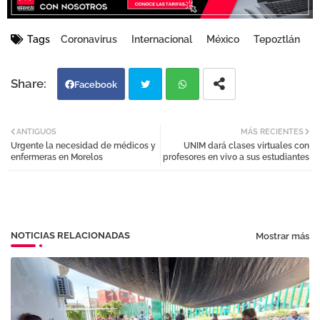
Tags
Coronavirus
Internacional
México
Tepoztlán
Facebook
Twi
Wh
ANTIGUOS
MÁS RECIENTES
Urgente la necesidad de médicos y
UNIM dará clases virtuales con
tter
atsa
enfermeras en Morelos
profesores en vivo a sus estudiantes
pp
NOTICIAS RELACIONADAS
Mostrar más