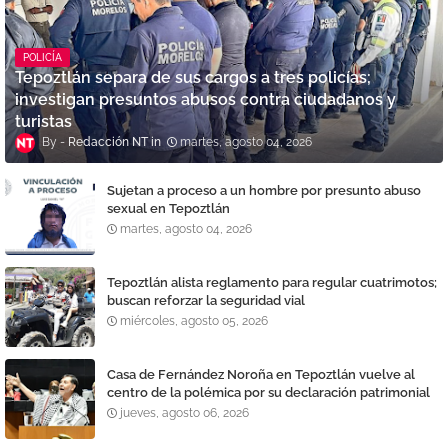
POLICÍA
Tepoztlán separa de sus cargos a tres policías;
investigan presuntos abusos contra ciudadanos y
turistas
Redacción NT
martes, agosto 04, 2026
Sujetan a proceso a un hombre por presunto abuso
sexual en Tepoztlán
martes, agosto 04, 2026
Tepoztlán alista reglamento para regular cuatrimotos;
buscan reforzar la seguridad vial
miércoles, agosto 05, 2026
Casa de Fernández Noroña en Tepoztlán vuelve al
centro de la polémica por su declaración patrimonial
jueves, agosto 06, 2026