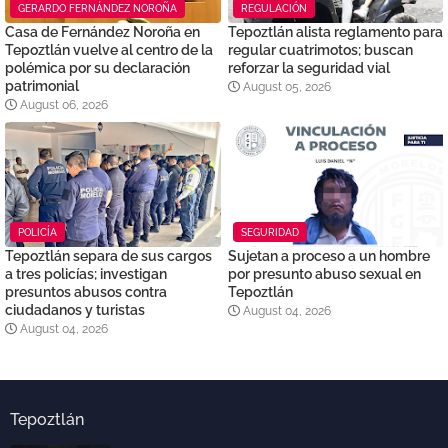
GERARDO FERNÁNDEZ NOROÑA
REGULACIÓN
Casa de Fernández Noroña en
Tepoztlán alista reglamento para
Tepoztlán vuelve al centro de la
regular cuatrimotos; buscan
polémica por su declaración
reforzar la seguridad vial
patrimonial
August 05, 2026
August 06, 2026
POLICÍA
SEGURIDAD
Tepoztlán separa de sus cargos
Sujetan a proceso a un hombre
a tres policías; investigan
por presunto abuso sexual en
presuntos abusos contra
Tepoztlán
ciudadanos y turistas
August 04, 2026
August 04, 2026
Tepoztlán