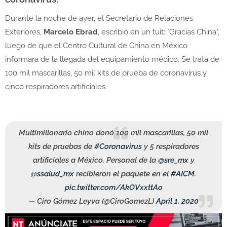
Durante la noche de ayer, el Secretario de Relaciones
Exteriores,
Marcelo Ebrad
, escribió en un tuit: "Gracias China",
luego de que el Centro Cultural de China en México
informara de la llegada del equipamiento médico. Se trata de
100 mil mascarillas, 50 mil kits de prueba de coronavirus y
cinco respiradores artificiales.
Multimillonario chino donó 100 mil mascarillas, 50 mil
kits de pruebas de
#Coronavirus
y 5 respiradores
artificiales a México. Personal de la
@sre_mx
y
@ssalud_mx
recibieron el paquete en el
#AICM
.
pic.twitter.com/AkOVxxttAo
— Ciro Gómez Leyva (@CiroGomezL)
April 1, 2020